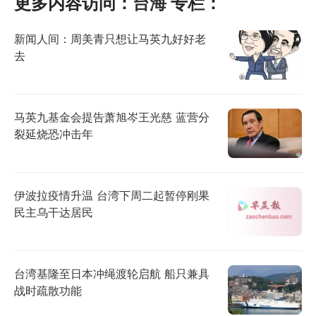
更多内容访问：
台海
专栏：
新闻人间：周美青只想让马英九好好老
去
马英九基金会提告萧旭岑王光慈 蓝营分
裂延烧恐冲击年
伊波拉疫情升温 台湾下周二起暂停刚果
民主乌干达居民
台湾基隆至日本冲绳渡轮启航 船只兼具
战时疏散功能