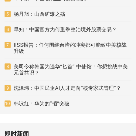
杨丹旭：山西矿难之殇
5
早知：中国官方为何重拳整治境外股票交易？
6
IISS报告：任何围绕台湾的冲突都可能致中美核战
7
升级
美司令称韩国为遏华“匕首” 中使馆：你想挑战中美
8
元首共识？
沈泽玮：中国民企AI人才走向“核专家式管理”？
9
韩咏红：华为的“韬”突破
10
即时新闻