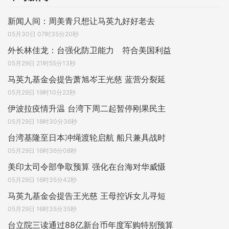
新闻人间：周美青只想让马英九好好老去
05月30日 07时35分20秒
外长林佳龙：台强化防卫能力 符合美国利益
05月29日 21时55分13秒
马英九基金会提告萧旭岑王光慈 蓝营分裂延
05月29日 19时10分22秒
伊波拉疫情升温 台湾下周二起暂停刚果民主
05月29日 18时30分36秒
台湾基隆至日本冲绳渡轮启航 船只兼具战时
05月29日 16时36分08秒
美印太司令部争取预算 强化在台海对华威慑
05月29日 16时35分42秒
马英九基金会提告王光慈 王母控诉女儿寻短
05月29日 16时35分35秒
台立院三读通过88亿新台币年度军购特别预算