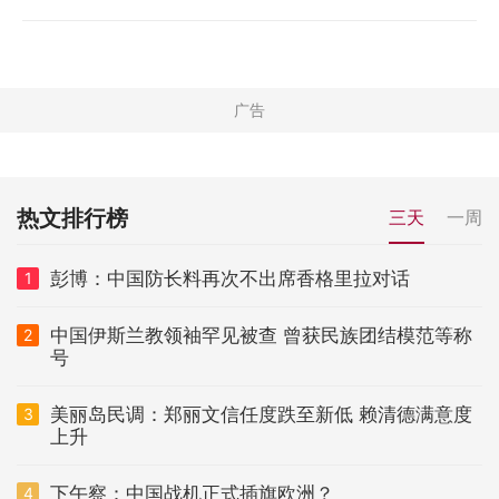
热文排行榜
三天
一周
彭博：中国防长料再次不出席香格里拉对话
1
中国伊斯兰教领袖罕见被查 曾获民族团结模范等称
2
号
美丽岛民调：郑丽文信任度跌至新低 赖清德满意度
3
上升
下午察：中国战机正式插旗欧洲？
4