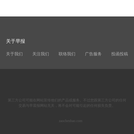
关于早报
关于我们
关注我们
联络我们
广告服务
投函投稿
第三方公司可能在网站宣传他们的产品或服务。不过您跟第三方公司的任何
交易与早晨报网站无关，将不会对可能引起的任何损失负责。
zaochenbao.com