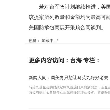
若对台军售计划继续推进，美
该提案所列数量和金额均为最高可
关国防承包商展开采购合同谈判。
热度：
加载中...
°
更多内容访问：
台海
专栏：
新闻人间：周美青只想让马英九好好老去
马英九基金会的财政纪律风波连日来愈演愈烈，基金会
两位前执行长萧旭岑及王光慈提起涉及侵占、背信等