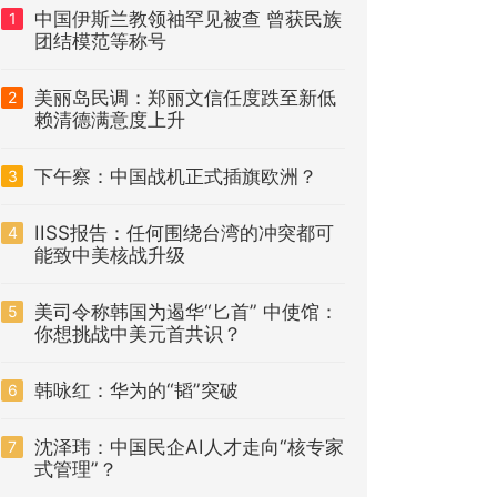
中国伊斯兰教领袖罕见被查 曾获民族
1
团结模范等称号
美丽岛民调：郑丽文信任度跌至新低
2
赖清德满意度上升
下午察：中国战机正式插旗欧洲？
3
IISS报告：任何围绕台湾的冲突都可
4
能致中美核战升级
美司令称韩国为遏华“匕首” 中使馆：
5
你想挑战中美元首共识？
韩咏红：华为的“韬”突破
6
沈泽玮：中国民企AI人才走向“核专家
7
式管理”？