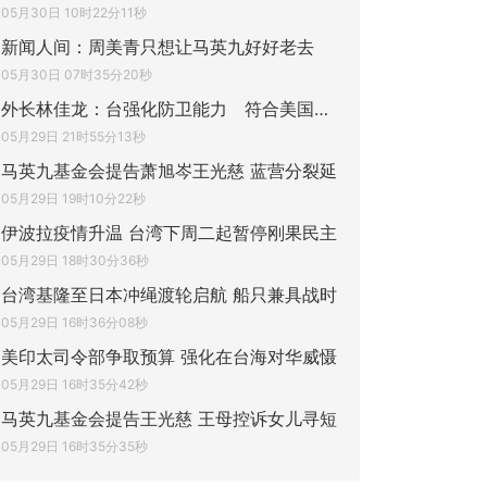
05月30日 10时22分11秒
新闻人间：周美青只想让马英九好好老去
05月30日 07时35分20秒
外长林佳龙：台强化防卫能力 符合美国利益
05月29日 21时55分13秒
马英九基金会提告萧旭岑王光慈 蓝营分裂延
05月29日 19时10分22秒
伊波拉疫情升温 台湾下周二起暂停刚果民主
05月29日 18时30分36秒
台湾基隆至日本冲绳渡轮启航 船只兼具战时
05月29日 16时36分08秒
美印太司令部争取预算 强化在台海对华威慑
05月29日 16时35分42秒
马英九基金会提告王光慈 王母控诉女儿寻短
05月29日 16时35分35秒