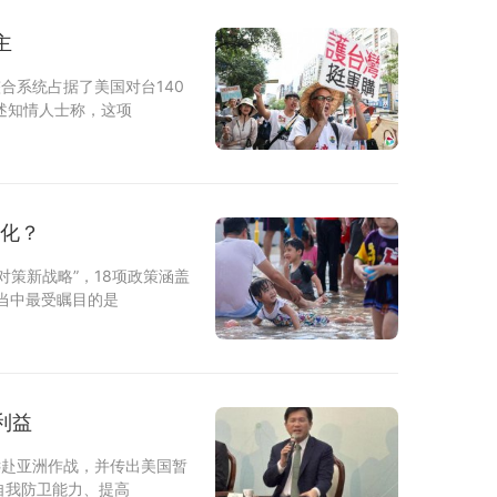
主
合系统占据了美国对台140
述知情人士称，这项
子化？
策新战略”，18项政策涵盖
当中最受瞩目的是
利益
远赴亚洲作战，并传出美国暂
自我防卫能力、提高