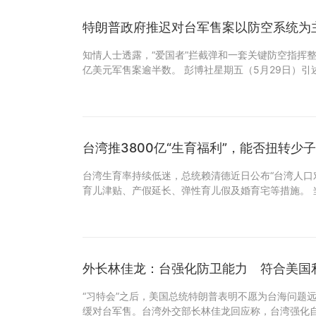
特朗普政府推迟对台军售案以防空系统为
知情人士透露，“爱国者”拦截弹和一套关键防空指挥整
亿美元军售案逾半数。 彭博社星期五（5月29日）引
台湾推3800亿“生育福利”，能否扭转少
台湾生育率持续低迷，总统赖清德近日公布“台湾人口对
育儿津贴、产假延长、弹性育儿假及婚育宅等措施。 
外长林佳龙：台强化防卫能力 符合美国
“习特会”之后，美国总统特朗普表明不愿为台海问题
缓对台军售。台湾外交部长林佳龙回应称，台湾强化