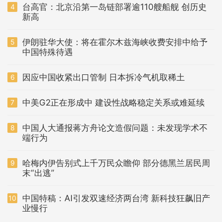
台高官：北京沿第一岛链部署逾110艘船舰 创历史
4
新高
伊朗驻华大使：将在霍尔木兹海峡收费安排中给予
5
中国特殊待遇
因应中国收紧出口管制 日本拆冷气机取稀土
6
中美G2正在形成中 建设性战略稳定关系或难延续
7
中国人大通报蒋方舟论文造假问题：未发现学术不
8
端行为
哈梅内伊告别式上千万民众瞻仰 部分德黑兰居民周
9
末“出逃”
中国特稿：AI引发双速经济两台湾 新科技狂飙旧产
10
业慢行