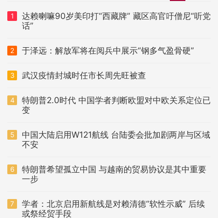
达赖喇嘛90岁美印打“西藏牌” 藏区高官吁僧尼“听党
1
话”
于泽远：解放军将在阅兵中展示“钢多气盈骨硬”
2
武汉疫情封城时任市长周先旺被查
3
特朗普2.0时代 中国学者判断欧盟对中欧关系定位已
4
变
中国大陆启用W121航线 台陆委会批加剧两岸与区域
5
不安
特朗普希望孤立中国 与越南的贸易协议是其中重要
6
一步
学者：北京启用新航线是对赖清德“软性示威” 后续
7
或祭经贸手段