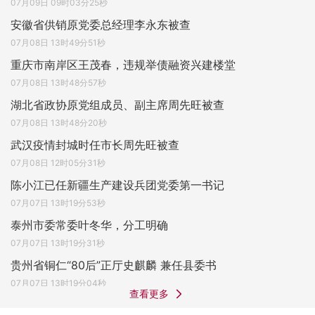
07月09日 09时03分25秒
安徽省供销原党委总经理李永东被查
07月08日 13时49分51秒
重庆市南岸区王茂春，违规举债融资兴建楼堂
07月08日 13时48分57秒
湖北省政协原党组成员、副主席周先旺被查
07月08日 13时48分20秒
武汉疫情封城时任市长周先旺被查
07月08日 12时05分31秒
陈小江已任新疆生产建设兵团党委第一书记
07月07日 13时19分53秒
泰州市委常委叶冬华，分工明确
07月07日 13时19分31秒
贵州省铜仁“80后”正厅史麒麟 兼任县委书
07月07日 13时19分04秒
查看更多