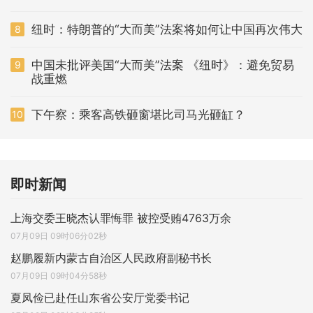
纽时：特朗普的“大而美”法案将如何让中国再次伟大
8
中国未批评美国“大而美”法案 《纽时》：避免贸易
9
战重燃
下午察：乘客高铁砸窗堪比司马光砸缸？
10
即时新闻
上海交委王晓杰认罪悔罪 被控受贿4763万余
07月09日 09时06分02秒
赵鹏履新内蒙古自治区人民政府副秘书长
07月09日 09时04分58秒
夏凤俭已赴任山东省公安厅党委书记