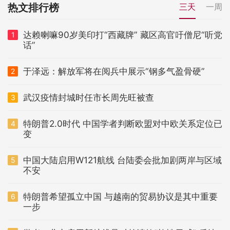
热文排行榜
三天
一周
达赖喇嘛90岁美印打“西藏牌” 藏区高官吁僧尼“听党
1
话”
于泽远：解放军将在阅兵中展示“钢多气盈骨硬”
2
武汉疫情封城时任市长周先旺被查
3
特朗普2.0时代 中国学者判断欧盟对中欧关系定位已
4
变
中国大陆启用W121航线 台陆委会批加剧两岸与区域
5
不安
特朗普希望孤立中国 与越南的贸易协议是其中重要
6
一步