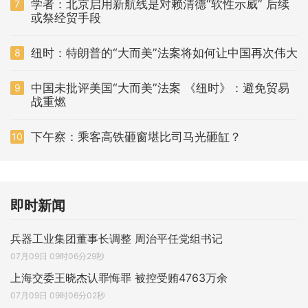
学者：北京启用新航线是对赖清德“软性示威” 后续
7
或祭经贸手段
纽时：特朗普的“大而美”法案将如何让中国再次伟大
8
中国未批评美国“大而美”法案 《纽时》：避免贸易
9
战重燃
下午察：乘客高铁砸窗堪比司马光砸缸？
10
即时新闻
兵器工业集团董事长调整 周治平任党组书记
07月09日 09时06分29秒
上海交委王晓杰认罪悔罪 被控受贿4763万余
07月09日 09时06分02秒