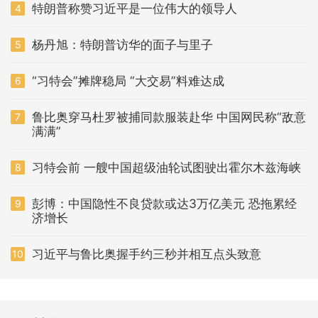
特朗普称赞习近平是一位伟大的领导人
4
杨丹旭：特朗普访华的面子与里子
5
“习特会”摊牌稳局 “大交易”料难达成
6
鲁比奥穿马杜罗被捕同款服装赴华 中国网民称“敌意
7
满满”
习特会前 一艘中国超级油轮试图驶出霍尔木兹海峡
8
彭博：中国隐性不良贷款或达3万亿美元 恐拖累经
9
济增长
习近平与鲁比奥握手约三秒并相互点头致意
10