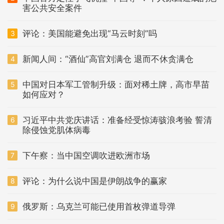
害公共安全案件
评论：美国能避免出现“马云时刻”吗
3
新闻人间：“酒仙”高官刘满仓 退而不休贪满仓
4
中国对日本军工管制升级：面对稀土牌，高市早苗
5
如何应对？
习近平中共党庆讲话：准备经受惊涛骇浪考验 誓清
6
除侵蚀党肌体病毒
下午察：当中国空调吹进欧洲市场
7
评论：为什么说中国是伊朗战争的赢家
8
俄罗斯：乌克兰可能已使用首枚弹道导弹
9