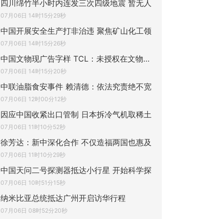
四川绵竹半小时内连发三次四级地震 暂无人
07月06日 14时15分29秒
中国开展安全生产打非治违 聚焦矿山化工领
07月06日 14时15分26秒
中国文物现广告字样 TCL：未授权在文物展陈
07月06日 14时15分20秒
中联油脂食安事件 赖清德：依法究责绝不宽
07月06日 12时00分12秒
因应中国收紧出口管制 日本拆冷气机取稀土
07月06日 11时10分52秒
徐芳达：新中深化合作 不仅造福两国也惠及
07月06日 11时10分29秒
中国天问二号探测器抵达小行星 开始科学探
07月06日 10时51分15秒
纳米比亚总统抵达广州开启访华行程
07月06日 08时52分20秒