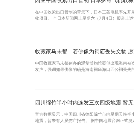
因应中国收紧出口管制 日本拆冷气机取稀
在中国收紧出口管制的背景下，日本三菱电机率先开
收项目。 全日本新闻网上星期六（7月4日）报道上
收藏家马未都：若佛像为祠庙丢失文物 
中国收藏家马未都创办的观复博物馆疑似出现海南被
发声，强调如果佛像的确是海南祠庙海口五公祠丢失
四川绵竹半小时内连发三次四级地震 暂
官方数据显示，中国四川省德阳绵竹市内星期天晚半
地震，暂未有人员伤亡报告。 据中国地震台网正式测