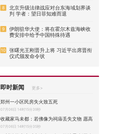
北京升级法律战应对台东海域划界谈
8
判 学者：望日菲知难而退
伊朗驻华大使：将在霍尔木兹海峡收
9
费安排中给予中国特殊待遇
张曙光王刚晋升上将 习近平出席晋衔
10
仪式颁发命令状
即时新闻
更多>
郑州一小区民房失火致五死
07月06日 14时15分39秒
收藏家马未都：若佛像为祠庙丢失文物 愿高
07月06日 14时15分35秒