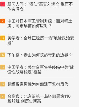
新闻人间：“酒仙”高官刘满仓 退而不
1
休贪满仓
中国对日本军工管制升级：面对稀土
2
牌，高市早苗如何应对？
美学者：全球正经历一场“地缘政治衰
3
退”
下午察：泰山为何筑起带刺的边界？
4
中国学者：美对台军售将终结中美“建
5
设性战略稳定”框架
超级富豪男性为何痴迷于繁衍后代
6
台高官：北京沿第一岛链部署逾110
7
艘船舰 创历史新高