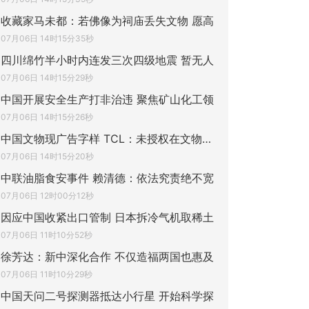
收藏家马未都：若佛像为祠庙丢失文物 愿高
07月06日 14时15分35秒
四川绵竹半小时内连发三次四级地震 暂无人
07月06日 14时15分29秒
中国开展安全生产打非治违 聚焦矿山化工领
07月06日 14时15分26秒
中国文物现广告字样 TCL：未授权在文物展陈
07月06日 14时15分20秒
中联油脂食安事件 赖清德：依法究责绝不宽
07月06日 12时00分12秒
因应中国收紧出口管制 日本拆冷气机取稀土
07月06日 11时10分52秒
徐芳达：新中深化合作 不仅造福两国也惠及
07月06日 11时10分29秒
中国天问二号探测器抵达小行星 开始科学探