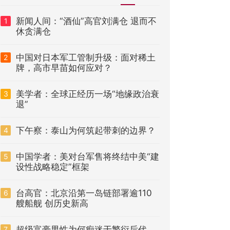
新闻人间：“酒仙”高官刘满仓 退而不
1
休贪满仓
中国对日本军工管制升级：面对稀土
2
牌，高市早苗如何应对？
美学者：全球正经历一场“地缘政治衰
3
退”
下午察：泰山为何筑起带刺的边界？
4
中国学者：美对台军售将终结中美“建
5
设性战略稳定”框架
台高官：北京沿第一岛链部署逾110
6
艘船舰 创历史新高
超级富豪男性为何痴迷于繁衍后代
7