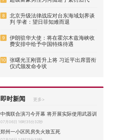
北京升级法律战应对台东海域划界谈
8
判 学者：望日菲知难而退
伊朗驻华大使：将在霍尔木兹海峡收
9
费安排中给予中国特殊待遇
张曙光王刚晋升上将 习近平出席晋衔
10
仪式颁发命令状
即时新闻
更多>
中俄联合演习今开幕 将开展实际使用武器训
07月06日 16时35分32秒
郑州一小区民房失火致五死
07月06日 14时15分39秒