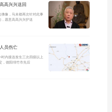
愿高高兴兴送回
盗佛像，马未都再次针对此事
的，愿意高高兴兴护送
无人员伤亡
小时内接连发生三次四级以上
定，德阳绵竹市先后