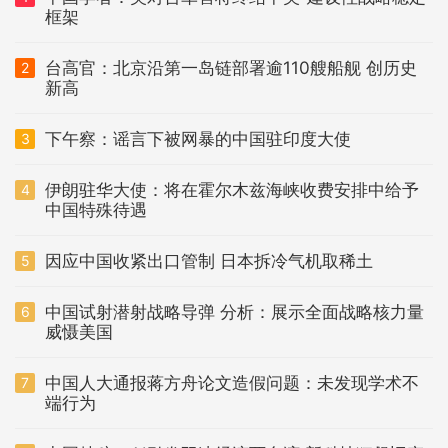
框架
台高官：北京沿第一岛链部署逾110艘船舰 创历史
2
新高
下午察：谣言下被网暴的中国驻印度大使
3
伊朗驻华大使：将在霍尔木兹海峡收费安排中给予
4
中国特殊待遇
因应中国收紧出口管制 日本拆冷气机取稀土
5
中国试射潜射战略导弹 分析：展示全面战略核力量
6
威慑美国
中国人大通报蒋方舟论文造假问题：未发现学术不
7
端行为