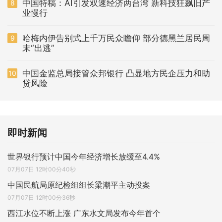
中国特稿：AI引发双速经济两台湾 新科技狂飙旧产
8
业慢行
哈梅内伊告别式上千万民众瞻仰 部分德黑兰居民周
9
末“出逃”
中国金监总局接管众邦银行 凸显地方民企压力和助
10
贷风险
即时新闻
世界银行预计中国今年经济增长放缓至4.4%
07月07日 12时00分40秒
中国民航局原纪检组组长梁潮平主动投案
07月07日 12时00分36秒
西江水位不断上涨 广东水文局发布今年首个