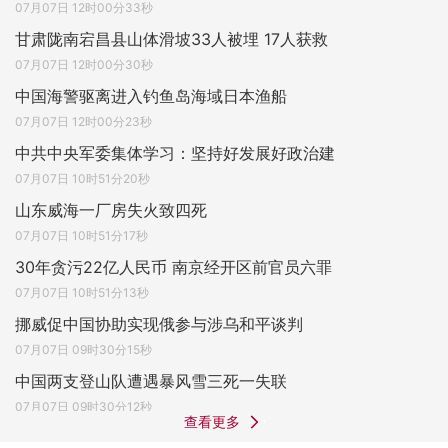
07月07日 12时00分33秒
甘肃陇南宕昌县山体滑坡33人被埋 17人获救
07月07日 12时00分30秒
中国海警驱离进入钓鱼岛海域日本渔船
07月07日 12时00分23秒
中共中央军委集体学习：坚持好发展好政治建
07月07日 10时51分20秒
山东威海一厂房失火致四死
07月07日 10时51分17秒
30年贪污22亿人民币 南京经开区前官员六罪
07月07日 10时51分13秒
挪威促中国协助实现俄参与涉乌和平谈判
07月07日 09时30分15秒
中国两支登山队遭遇暴风雪三死一失联
07月07日 09时30分12秒
查看更多