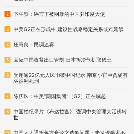
下午察：谣言下被网暴的中国驻印度大使
2
中美G2正在形成中 建设性战略稳定关系或难延续
3
庄慧良：民调迷雾
4
因应中国收紧出口管制 日本拆冷气机取稀土
5
受贿逾22亿元人民币破中国纪录 南京小官巨贪杨有
6
林被判死刑
陈庆珠：中美“两国集团”（G2）正在崛起
7
中国拍纪录片《布达拉宫》 强调中央管理大活佛转
8
世
中国人大通报蒋方舟论文造假问题：未发现学术不
9