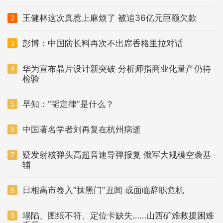
王健林这次真惹上麻烦了 被追36亿元巨额欠款
2
彭博：中国防长料再次不出席香格里拉对话
3
华为宣布晶片设计新突破 分析师指商业化量产仍待
4
检验
早知：“韬定律”是什么？
5
中国著名学者刘再复在杭州病逝
6
疑发射核弹头高超音速导弹报复 俄军大规模空袭基
7
辅
日相高市卷入“抹黑门”丑闻 或面临辞职危机
8
塌陷、图纸不符、定位卡缺失……山西矿难救援困难
9