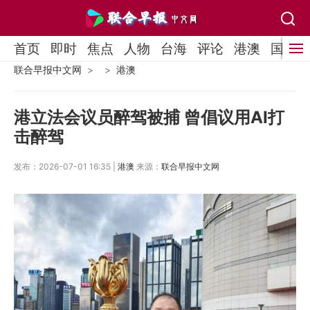
首页
即时
焦点
人物
台海
评论
港澳
国际
联合早报中文网
港澳
港立法会议员醉驾被捕 曾倡议用AI打
击醉驾
发布：2026-07-01 16:35 |
港澳
来源：
联合早报中文网