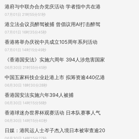
港府与中联办合办党庆活动 学者指中共在港
07月01日 21时55分51秒
港立法会议员醉驾被捕 曾倡议用AI打击醉驾
07月01日 16时35分45秒
香港将举办庆祝中共成立105周年系列活动
07月01日 14时15分49秒
《香港国安法》实施六周年 394人涉危害国家
06月30日 21时55分45秒
中国五家科技企业赴港上市 拟筹资逾440亿港
06月30日 18时30分28秒
香港国安法实施六年394人被捕
06月30日 14时15分56秒
香港球迷办世界杯观赛活动 日本队赛事人气
06月30日 14时15分40秒
日媒：港民运人士岑子杰入境日本被审查逾20
06月30日 14时15分27秒