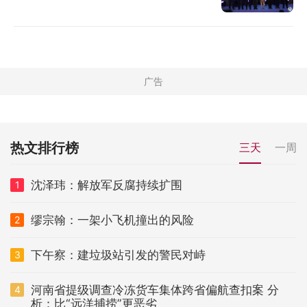
热文排行榜
三天
一周
沈泽玮：解放军反腐持续扩围
1
缪宗翰：一架小飞机撞出的风险
2
下午察：建垃圾站引发的警民对峙
3
河南省提级调查冷冻货车集体跨省偏航查扣案 分
4
析：比“远洋捕捞”更恶劣