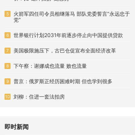
火箭军四任司令员相继落马 部队党委誓言“永远忠于
5
党”
世界银行计划2031年前逐步停止向中国提供贷款
6
美国极限施压下，古巴仓促宣布全面经济改革
7
下午察：谢娜成也流量 败也流量
8
普京：俄罗斯正经历困难时期 但也学到很多
9
刘柳：住进一套法拍房
10
即时新闻