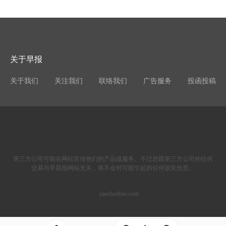
关于早报
关于我们
关注我们
联络我们
广告服务
投函投稿
第三方公司可能在网站宣传他们的产品或服务。不过您跟第三方公司的任何
交易与早晨报网站无关，将不会对可能引起的任何损失负责。
zaochenbao.com