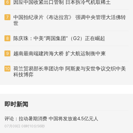
因应中国收紧出口管制 日本拆冷气机取稀土
6
中国拍纪录片《布达拉宫》 强调中央管理大活佛转
7
世
陈庆珠：中美“两国集团”（G2）正在崛起
8
越南最南端建跨海大桥 扩大航运制衡中柬
9
荷兰贸易部长率团访华 阿斯麦与安世争议交织中美
10
科技博弈
即时新闻
评论：拉动暑期消费 中国将发放逾4.5亿元人
07月09日 08时10分56秒