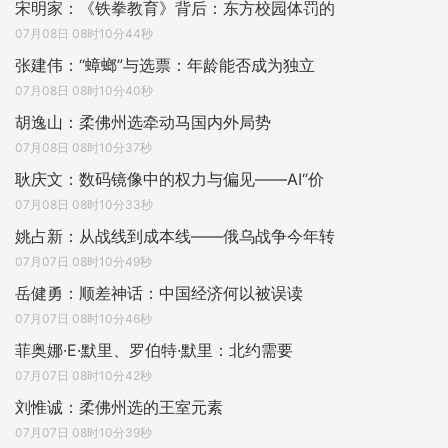
宋明家：《铁拳教育》背后：东方校园体罚的
07月08日 08时10分44秒
张建伟：“蟑螂”与选票：年龄能否成为独立
07月08日 08时10分40秒
胡逸山：柔佛州选牵动马国内外局势
07月08日 08时10分37秒
耿庆文：数码镜像中的权力与偏见——AI“价
07月08日 08时10分33秒
姚占新：从战线到成本线——俄乌战争今年转
07月07日 08时10分49秒
岳健勇：顺差神话：中国经济何以被误读
07月07日 08时10分46秒
菲奥娜·E·默里、罗伯特·默里：北约需要
07月07日 08时10分42秒
刘惟诚：柔佛州选的王室元素
07月07日 08时10分39秒