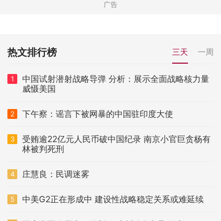
热文排行榜
三天
一周
中国试射潜射战略导弹 分析：展示全面战略核力量
1
威慑美国
下午察：谣言下被网暴的中国驻印度大使
2
受贿逾22亿元人民币破中国纪录 南京小官巨贪杨有
3
林被判死刑
庄慧良：民调迷雾
4
中美G2正在形成中 建设性战略稳定关系或难延续
5