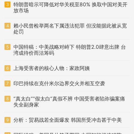
特朗普暗示可降低对华关税至80% 换取中国对美开
3
放市场
赖小民曾检举两名下属违法犯罪 但没能据此被从宽
4
处罚
中国特稿：中美战略对峙下 特朗普2.0肆意出牌 台
5
湾成待价而沽筹码
上海受害者的核心人物：家政阿姨
6
印巴持续在克什米尔边界交火并相互空袭
7
“真太白”“假太白”真假不辨 中国受害者陷诈骗案痛
8
失全副身家
分析：贸易战若全面爆发 韩国所受冲击甚于中美
9