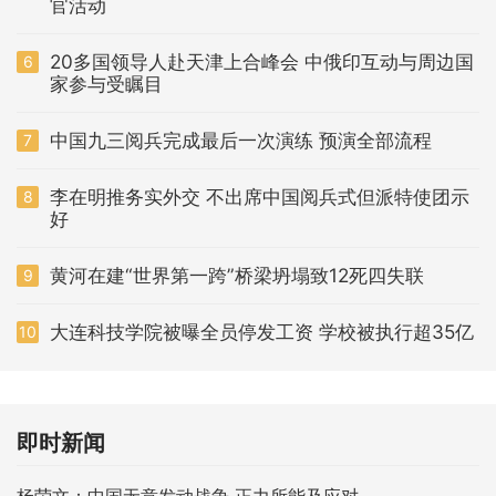
官活动
20多国领导人赴天津上合峰会 中俄印互动与周边国
6
家参与受瞩目
中国九三阅兵完成最后一次演练 预演全部流程
7
李在明推务实外交 不出席中国阅兵式但派特使团示
8
好
黄河在建“世界第一跨”桥梁坍塌致12死四失联
9
大连科技学院被曝全员停发工资 学校被执行超35亿
10
即时新闻