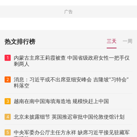
热文排行榜
三天
一周
内蒙古主席王莉霞被查 中国省级政府女性一把手仅
1
剩两人
消息：习近平或不出席亚细安峰会 吉隆坡“习特会”
2
料落空
越南在南中国海填海造地 规模快赶上中国
3
北京未披露细节 英国推迟审批中国伦敦使馆计划
4
中央军委办公厅主任方永祥 缺席习近平接见驻藏军
5