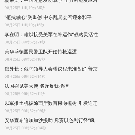
杨荣文：中国无意发动战争 正力所能及应对
08月25日 11时10分35秒
“抵抗轴心”受重创 中东乱局会否迎来和平
08月25日 11时10分16秒
李在明：难以接受美军在韩运作“战略灵活性
08月25日 09时52分21秒
美华盛顿国民警卫队开始持枪巡逻
08月25日 09时52分18秒
俄外长：俄乌领导人会晤议程未准备好 普京
08月25日 09时52分14秒
法国召见美大使 驳斥反犹指控
08月25日 09时52分11秒
以军推土机拔除西岸数百棵橄榄树 引发迫迁
08月25日 09时52分08秒
安华宣布追加加沙援助 斥责以色列行径“疯
08月25日 09时52分04秒