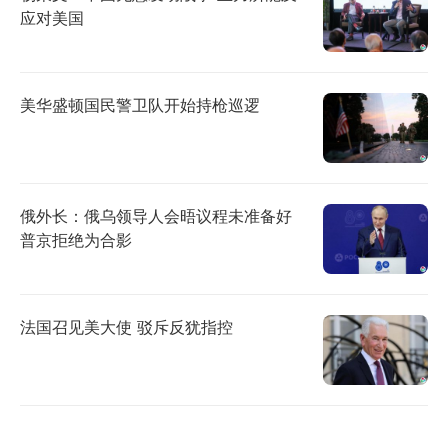
应对美国
美华盛顿国民警卫队开始持枪巡逻
俄外长：俄乌领导人会晤议程未准备好
普京拒绝为合影
法国召见美大使 驳斥反犹指控