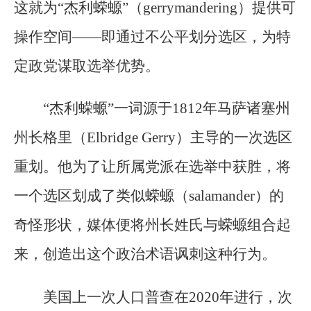
这就为“杰利蝾螈”（gerrymandering）提供可
操作空间——即通过不公平划分选区，为特
定政党谋取选举优势。
“杰利蝾螈”一词源于1812年马萨诸塞州
州长格里（Elbridge Gerry）主导的一次选区
重划。他为了让所属党派在选举中获胜，将
一个选区划成了类似蝾螈（salamander）的
奇怪形状，媒体便将州长姓氏与蝾螈组合起
来，创造出这个政治术语讽刺这种行为。
美国上一次人口普查在2020年进行，次