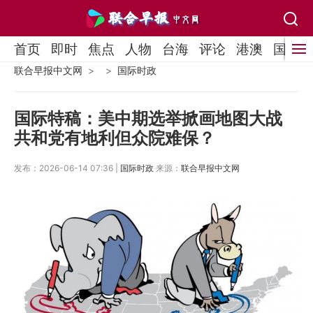
首页
即时
焦点
人物
台海
评论
港澳
国际
联合早报中文网
国际时政
国际特稿：美中期选举掀画地图大战
共和党有地利但众院难保？
发布：2026-06-14 07:36 |
国际时政
来源：
联合早报中文网