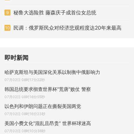
秘鲁大选险胜 藤森庆子成首位女总统
9
民调：俄罗斯民众对经济悲观程度达20年来最高
10
即时新闻
哈萨克斯坦与美国深化关系以制衡中俄影响力
07月02日 08时17分22秒
韩国总统要求彻查世界杯“荒唐”败仗 警察
07月02日 08时16分55秒
以色列和伊朗问题正在撕裂美国两党
07月02日 08时16分23秒
美国小费文化“混乱且昂贵” 世界杯球迷高
07月02日 08时10分38秒