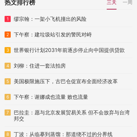
热文排行榜
三天
一周
缪宗翰：一架小飞机撞出的风险
1
下午察：建垃圾站引发的警民对峙
2
世界银行计划2031年前逐步停止向中国提供贷款
3
刘柳：住进一套法拍房
4
美国极限施压下，古巴仓促宣布全面经济改革
5
下午察：谢娜成也流量 败也流量
6
巴拉圭：愿与北京发展贸易关系 但不会放弃与台湾
7
邦交
丁波：从临摹到蒸馏：那道绕不过的分界线
8