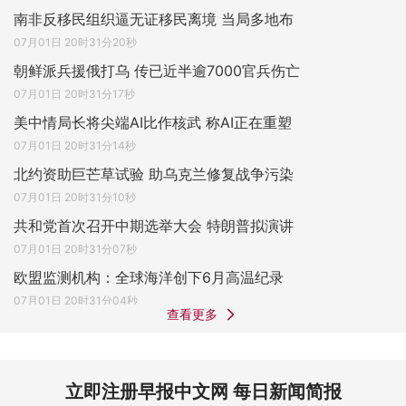
南非反移民组织逼无证移民离境 当局多地布
07月01日 20时31分20秒
朝鲜派兵援俄打乌 传已近半逾7000官兵伤亡
07月01日 20时31分17秒
美中情局长将尖端AI比作核武 称AI正在重塑
07月01日 20时31分14秒
北约资助巨芒草试验 助乌克兰修复战争污染
07月01日 20时31分10秒
共和党首次召开中期选举大会 特朗普拟演讲
07月01日 20时31分07秒
欧盟监测机构：全球海洋创下6月高温纪录
07月01日 20时31分04秒
查看更多
立即注册早报中文网 每日新闻简报