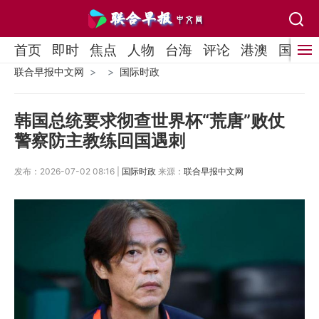
首页
即时
焦点
人物
台海
评论
港澳
国际
联合早报中文网
国际时政
韩国总统要求彻查世界杯“荒唐”败仗
警察防主教练回国遇刺
发布：2026-07-02 08:16 |
国际时政
来源：
联合早报中文网