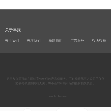
关于早报
关于我们
关注我们
联络我们
广告服务
投函投稿
第三方公司可能在网站宣传他们的产品或服务。不过您跟第三方公司的任何
交易与早晨报网站无关，将不会对可能引起的任何损失负责。
zaochenbao.com