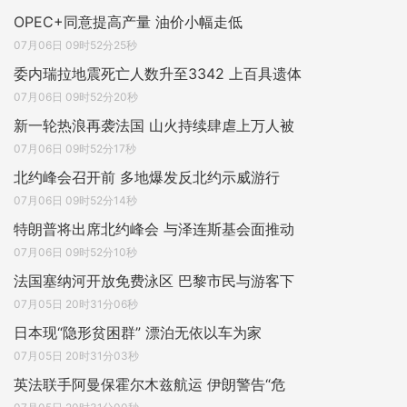
OPEC+同意提高产量 油价小幅走低
07月06日 09时52分25秒
委内瑞拉地震死亡人数升至3342 上百具遗体
07月06日 09时52分20秒
新一轮热浪再袭法国 山火持续肆虐上万人被
07月06日 09时52分17秒
北约峰会召开前 多地爆发反北约示威游行
07月06日 09时52分14秒
特朗普将出席北约峰会 与泽连斯基会面推动
07月06日 09时52分10秒
法国塞纳河开放免费泳区 巴黎市民与游客下
07月05日 20时31分06秒
日本现“隐形贫困群” 漂泊无依以车为家
07月05日 20时31分03秒
英法联手阿曼保霍尔木兹航运 伊朗警告“危