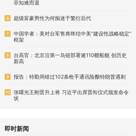
菲知难而退
超级富豪男性为何痴迷于繁衍后代
6
中国学者：美对台军售将终结中美“建设性战略稳定”
7
框架
台高官：北京沿第一岛链部署逾110艘船舰 创历史
8
新高
报告：特勤局错过102条枪手通讯险酿特朗普遇刺
9
张曙光王刚晋升上将 习近平出席晋衔仪式颁发命令
10
状
即时新闻