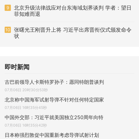
北京升级法律战应对台东海域划界谈判 学者：望日
9
菲知难而退
张曙光王刚晋升上将 习近平出席晋衔仪式颁发命令
10
状
即时新闻
古巴前领导人卡斯特罗孙子：愿同特朗普谈判
07月06日 20时30分53秒
北京称中国海军试射导弹不针对任何特定国家
07月06日 16时35分45秒
中国外交部：习近平就美国独立250周年向特
07月06日 16时35分42秒
日本称强烈敦促中国重新考虑导弹试射计划