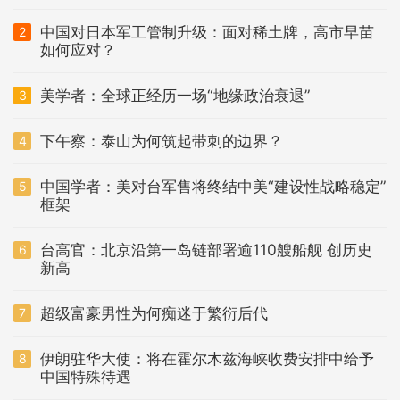
中国对日本军工管制升级：面对稀土牌，高市早苗
2
如何应对？
美学者：全球正经历一场“地缘政治衰退”
3
下午察：泰山为何筑起带刺的边界？
4
中国学者：美对台军售将终结中美“建设性战略稳定”
5
框架
台高官：北京沿第一岛链部署逾110艘船舰 创历史
6
新高
超级富豪男性为何痴迷于繁衍后代
7
伊朗驻华大使：将在霍尔木兹海峡收费安排中给予
8
中国特殊待遇