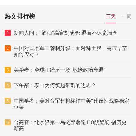
热文排行榜
三天
一周
新闻人间：“酒仙”高官刘满仓 退而不休贪满仓
1
中国对日本军工管制升级：面对稀土牌，高市早苗
2
如何应对？
美学者：全球正经历一场“地缘政治衰退”
3
下午察：泰山为何筑起带刺的边界？
4
中国学者：美对台军售将终结中美“建设性战略稳定”
5
框架
台高官：北京沿第一岛链部署逾110艘船舰 创历史
6
新高