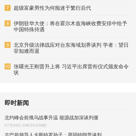
超级富豪男性为何痴迷于繁衍后代
7
伊朗驻华大使：将在霍尔木兹海峡收费安排中给予
8
中国特殊待遇
北京升级法律战应对台东海域划界谈判 学者：望日
9
菲知难而退
张曙光王刚晋升上将 习近平出席晋衔仪式颁发命令
10
状
即时新闻
北约峰会前俄乌战事升温 能源战加深谈判僵
07月06日 20时30分56秒
古巴前领导人卡斯特罗孙子：愿同特朗普谈判