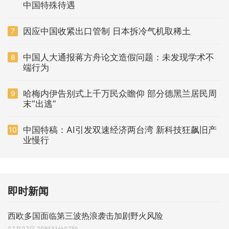
中国特殊待遇
因应中国收紧出口管制 日本拆冷气机取稀土
7
中国人大通报蒋方舟论文造假问题：未发现学术不
8
端行为
哈梅内伊告别式上千万民众瞻仰 部分德黑兰居民周
9
末“出逃”
中国特稿：AI引发双速经济两台湾 新科技狂飙旧产
10
业慢行
即时新闻
西欧多国面临第三波热浪袭击加剧野火风险
07月07日 20时31分07秒