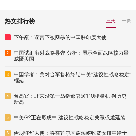
热文排行榜
三天
一周
下午察：谣言下被网暴的中国驻印度大使
1
中国试射潜射战略导弹 分析：展示全面战略核力量
2
威慑美国
中国学者：美对台军售将终结中美“建设性战略稳定”
3
框架
台高官：北京沿第一岛链部署逾110艘船舰 创历史
4
新高
中美G2正在形成中 建设性战略稳定关系或难延续
5
伊朗驻华大使：将在霍尔木兹海峡收费安排中给予
6