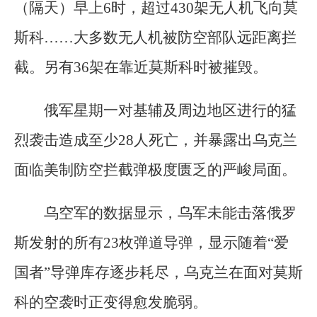
（隔天）早上6时，超过430架无人机飞向莫
斯科……大多数无人机被防空部队远距离拦
截。另有36架在靠近莫斯科时被摧毁。
俄军星期一对基辅及周边地区进行的猛
烈袭击造成至少28人死亡，并暴露出乌克兰
面临美制防空拦截弹极度匮乏的严峻局面。
乌空军的数据显示，乌军未能击落俄罗
斯发射的所有23枚弹道导弹，显示随着“爱
国者”导弹库存逐步耗尽，乌克兰在面对莫斯
科的空袭时正变得愈发脆弱。