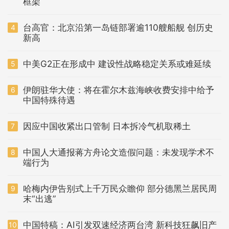
框架
台高官：北京沿第一岛链部署逾110艘船舰 创历史
4
新高
中美G2正在形成中 建设性战略稳定关系或难延续
5
伊朗驻华大使：将在霍尔木兹海峡收费安排中给予
6
中国特殊待遇
因应中国收紧出口管制 日本拆冷气机取稀土
7
中国人大通报蒋方舟论文造假问题：未发现学术不
8
端行为
哈梅内伊告别式上千万民众瞻仰 部分德黑兰居民周
9
末“出逃”
中国特稿：AI引发双速经济两台湾 新科技狂飙旧产
10