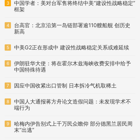
中国学者：美对台军售将终结中美“建设性战略稳定”
3
框架
台高官：北京沿第一岛链部署逾110艘船舰 创历史
4
新高
中美G2正在形成中 建设性战略稳定关系或难延续
5
伊朗驻华大使：将在霍尔木兹海峡收费安排中给予
6
中国特殊待遇
因应中国收紧出口管制 日本拆冷气机取稀土
7
中国人大通报蒋方舟论文造假问题：未发现学术不
8
端行为
哈梅内伊告别式上千万民众瞻仰 部分德黑兰居民周
9
末“出逃”