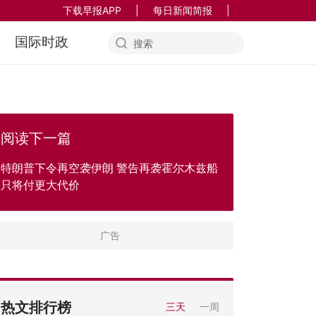
下载早报APP
|
每日新闻简报
|
国际时政
阅读下一篇
特朗普下令再空袭伊朗 警告再袭霍尔木兹船
只将付更大代价
热文排行榜
三天
一周