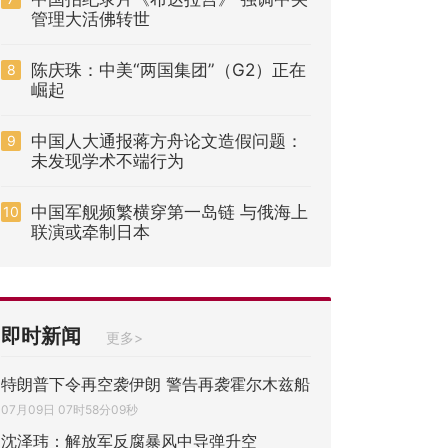
管理大活佛转世
陈庆珠：中美“两国集团”（G2）正在
8
崛起
中国人大通报蒋方舟论文造假问题：
9
未发现学术不端行为
中国军舰频繁横穿第一岛链 与俄海上
10
联演或牵制日本
即时新闻
更多>
特朗普下令再空袭伊朗 警告再袭霍尔木兹船
07月09日 07时58分09秒
沈泽玮：解放军反腐暴风中导弹升空