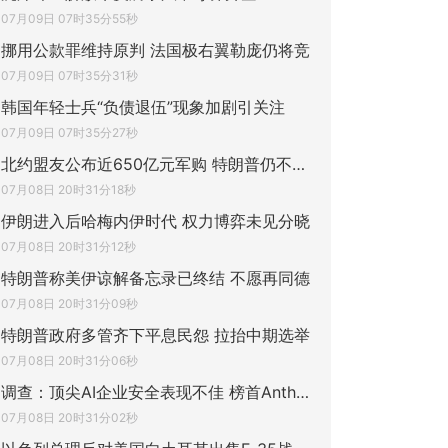
07月09日 07时35分55秒
挪用公款罪维持原判 法国极右翼勒庞仍将竞
07月09日 07时35分31秒
韩国年轻士兵“负债退伍”现象加剧引关注
07月09日 07时35分27秒
北约盟友公布近650亿元军购 特朗普仍不满再
07月08日 20时31分18秒
伊朗进入后哈梅内伊时代 权力博弈未见分晓
07月08日 20时31分12秒
特朗普称美伊谅解备忘录已终结 不愿再同德
07月08日 20时31分09秒
特朗普政府多管齐下平息民怨 拉抬中期选举
07月08日 20时31分06秒
调查：顶尖AI企业安全表现不佳 榜首Anthrop
07月08日 20时31分02秒