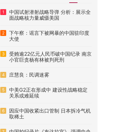
中国试射潜射战略导弹 分析：展示全
1
面战略核力量威慑美国
下午察：谣言下被网暴的中国驻印度
2
大使
受贿逾22亿元人民币破中国纪录 南京
3
小官巨贪杨有林被判死刑
庄慧良：民调迷雾
4
中美G2正在形成中 建设性战略稳定
5
关系或难延续
因应中国收紧出口管制 日本拆冷气机
6
取稀土
中国拍纪录片《布达拉宫》 强调中央
7