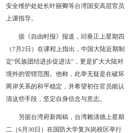
安全维护处处长叶丽卿等台湾国安高层官员
上课指导。
据《自由时报》报道，邱垂正上星期四
（7月2日）在课程上指出，中国大陆近期制
定“民族团结进步促进法”，更是扩大大陆对
境外的管辖范围。他称，此举无疑是在破坏
两岸关系的和平稳定，并希望初任官员能认
清这些手段，坚定自身信念与意志。
另据台湾府新闻稿，台湾赖清德上星期
二（6月30日）在国防大学复兴岗校区举行