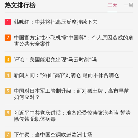
热文排行榜
三天
一周
韩咏红：中共将把高压反腐持续下去
1
中国官方定性小飞机撞“中国尊”：个人原因造成的危
2
害公共安全案件
评论：美国能避免出现“马云时刻”吗
3
新闻人间：“酒仙”高官刘满仓 退而不休贪满仓
4
中国对日本军工管制升级：面对稀土牌，高市早苗
5
如何应对？
习近平中共党庆讲话：准备经受惊涛骇浪考验 誓清
6
除侵蚀党肌体病毒
下午察：当中国空调吹进欧洲市场
7