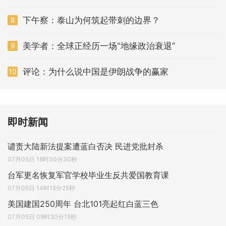
下午察：泰山为何筑起带刺的边界？
8
美学者：全球正经历一场“地缘政治衰退”
9
评论：为什么说中国是伊朗战争的赢家
10
即时新闻
谴责大陆新法提案遭蓝白否决 民进党批封杀
07月05日 18时30分30秒
台军更名恢复军官学校毕业生反共爱国教育课
07月05日 14时15分25秒
美国建国250周年 台北101亮起红白蓝三色
07月05日 09时30分15秒