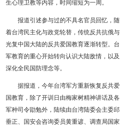
生心理卫教等内容，时间缩短为一周。
报道引述参与过的不具名官员回忆，随
着台湾民主化与政党轮替，传统反共抗俄与
光复中国大陆的反共爱国教育逐渐转型。台
军教育的重心开始转向认识大陆敌情，以及
深化全民国防理念等。
据报道，今年台湾军方重新恢复反共爱
国教育，除了开训日由梅家树精神讲话及各
军种司令勖勉外，陆续由台湾陆委会主委邱
垂正、国安会咨询委员黄重谚、调查局国家