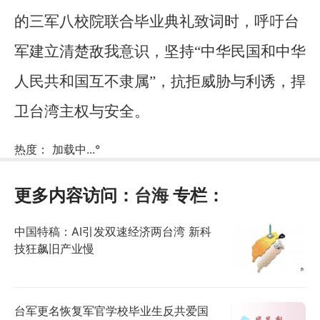
的三军八校院联合毕业典礼致词时，呼吁台
军建立清楚敌我意识，坚持“中华民国和中华
人民共和国互不隶属”，抗拒威胁与利诱，捍
卫台湾主权与安全。
热度：
加载中...
°
更多内容访问：
台海
专栏：
中国特稿：AI引发双速经济两台湾 新科
技狂飙旧产业慢
台军更名恢复军官学校毕业生反共爱国