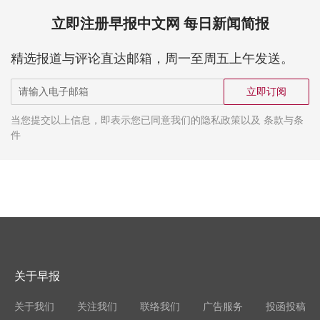
立即注册早报中文网 每日新闻简报
精选报道与评论直达邮箱，周一至周五上午发送。
立即订阅
当您提交以上信息，即表示您已同意我们的隐私政策以及 条款与条
件
关于早报
关于我们
关注我们
联络我们
广告服务
投函投稿