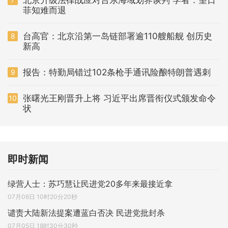
菲知难而退
台高官：北京沿第一岛链部署逾110艘船舰 创历史
8
新高
报告：特勤局错过102条枪手通讯险酿特朗普遇刺
9
张曙光王刚晋升上将 习近平出席晋衔仪式颁发命令
10
状
即时新闻
绿营人士：苏巧慧让民进党20多年来最接近拿
07月06日 10时20分20秒
谴责大陆新法提案遭蓝白否决 民进党批封杀
07月05日 18时30分30秒