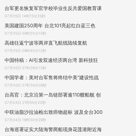
台军更名恢复军官学校毕业生反共爱国教育课
07月05日 14时15分25秒
美国建国250周年 台北101亮起红白蓝三色
07月05日 09时30分15秒
高雄往返宁波等两岸直飞航线陆续复航
07月05日 08时40分12秒
中国特稿：AI引发双速经济两台湾 新科技狂
07月05日 07时36分13秒
中国学者：美对台军售将终结中美“建设性战
07月05日 07时36分08秒
台高官：北京沿第一岛链部署逾110艘船舰 创
07月04日 21时55分23秒
中联油脂沙拉油检出致癌物超标 波及全台300
07月04日 18时30分29秒
台海巡署证实大陆海警两船现身花莲港附近海