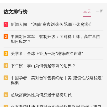
热文排行榜
三天
一周
新闻人间：“酒仙”高官刘满仓 退而不休贪满仓
1
中国对日本军工管制升级：面对稀土牌，高市早苗
2
如何应对？
美学者：全球正经历一场“地缘政治衰退”
3
下午察：泰山为何筑起带刺的边界？
4
中国学者：美对台军售将终结中美“建设性战略稳定”
5
框架
超级富豪男性为何痴迷于繁衍后代
6
北京升级法律战应对台东海域划界谈判 学者：望日
7