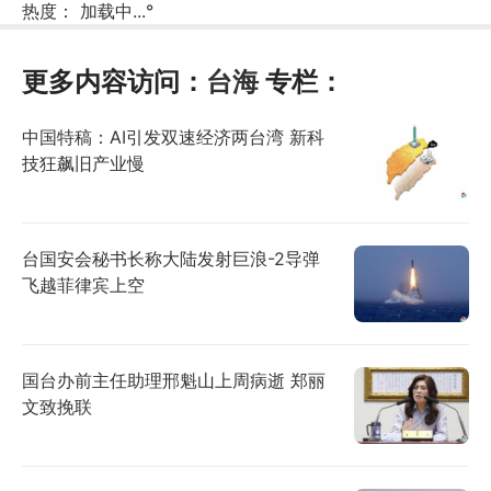
热度：
加载中...
°
更多内容访问：
台海
专栏：
中国特稿：AI引发双速经济两台湾 新科
技狂飙旧产业慢
台国安会秘书长称大陆发射巨浪-2导弹
飞越菲律宾上空
国台办前主任助理邢魁山上周病逝 郑丽
文致挽联