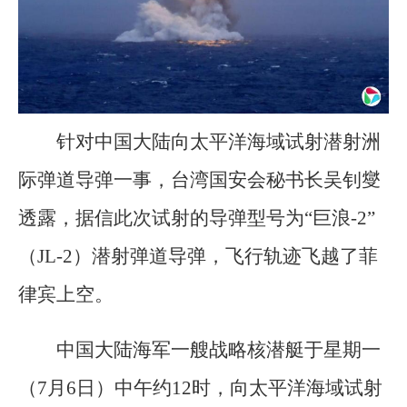
针对中国大陆向太平洋海域试射潜射洲
际弹道导弹一事，台湾国安会秘书长吴钊燮
透露，据信此次试射的导弹型号为“巨浪-2”
（JL-2）潜射弹道导弹，飞行轨迹飞越了菲
律宾上空。
中国大陆海军一艘战略核潜艇于星期一
（7月6日）中午约12时，向太平洋海域试射