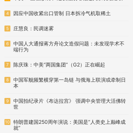
因应中国收紧出口管制 日本拆冷气机取稀土
4
庄慧良：民调迷雾
5
中国人大通报蒋方舟论文造假问题：未发现学术不
6
端行为
陈庆珠：中美“两国集团”（G2）正在崛起
7
中国军舰频繁横穿第一岛链 与俄海上联演或牵制日
8
本
中国拍纪录片《布达拉宫》 强调中央管理大活佛转
9
世
特朗普建国250周年演说：美国是“人类史上巅峰成
10
就”