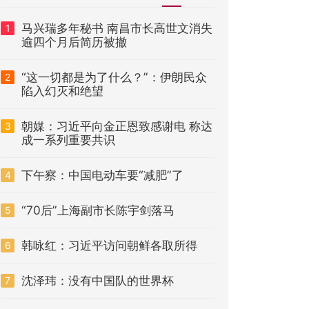
马兴瑞多年秘书 南昌市长高世文消失
1
逾四个月后简历被撤
“这一切都是为了什么？”：伊朗民众
2
陷入幻灭和绝望
朝媒：习近平向金正恩致感谢电 称达
3
成一系列重要共识
下午察：中国电动车要“减肥”了
4
“70后”上海副市长陈宇剑落马
5
韩咏红：习近平访问朝鲜各取所得
6
沈泽玮：没有中国队的世界杯
7