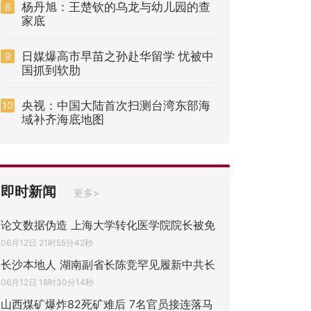
杨丹旭：王楚钦的乌龙与幼儿园的查
8
家底
日媒爆高市早苗之孙赴华留学 忧被中
9
国抓到软肋
央视：中国大陆首次扫测台湾东部海
10
域补齐海底地图
即时新闻
更多>
论文数据伪造 上海大学转化医学院院长被免
06月12日 21时55分42秒
长沙本地人 湖南副省长陈竞罕见履新中共长
06月12日 18时30分14秒
山西煤矿爆炸82死矿难后 7名官员接连落马