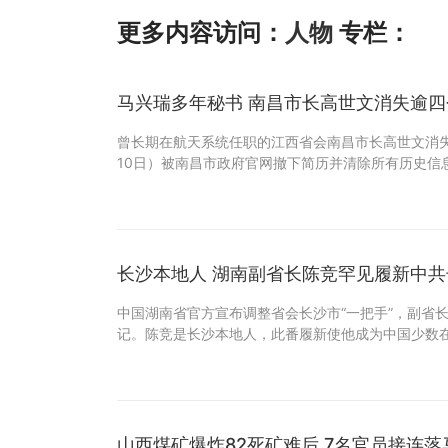
更多内容访问：
人物
专栏：
马兴瑞多年秘书 南昌市长高世文消失逾
曾长期在航天系统任职的江西省会南昌市长高世文消
10日）被南昌市政府官网撤下简历并清除所有历史信
长沙本地人 湖南副省长陈竞罕见履新中
中国湖南省官方宣布调整省会长沙市“一把手”，副省
记。陈竞是长沙本地人，此番履新使他成为中国少数
山西煤矿爆炸82死矿难后 7名官员接连落