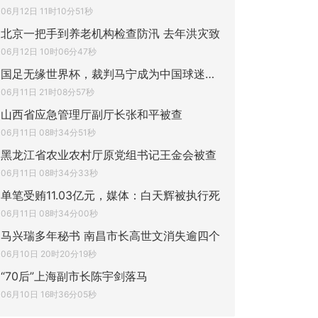
06月12日 11时10分51秒
北京一把手到养老机构检查防汛 去年洪灾致
06月12日 10时06分47秒
国足无缘世界杯，裁判马宁成为中国球迷追捧
06月11日 21时08分57秒
山西省应急管理厅副厅长张和平被查
06月11日 08时34分51秒
黑龙江省农业农村厅原党组书记王金会被查
06月11日 08时34分33秒
单笔受贿11.03亿元，媒体：白天辉被执行死
06月11日 08时34分00秒
马兴瑞多年秘书 南昌市长高世文消失逾四个
06月10日 20时20分19秒
“70后”上海副市长陈宇剑落马
06月10日 16时36分05秒