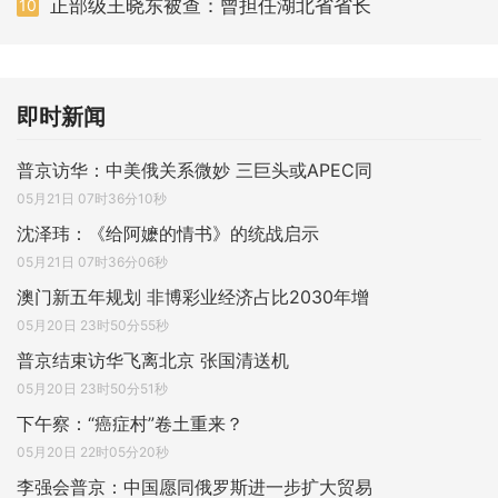
正部级王晓东被查：曾担任湖北省省长
10
即时新闻
普京访华：中美俄关系微妙 三巨头或APEC同
05月21日 07时36分10秒
沈泽玮：《给阿嬷的情书》的统战启示
05月21日 07时36分06秒
澳门新五年规划 非博彩业经济占比2030年增
05月20日 23时50分55秒
普京结束访华飞离北京 张国清送机
05月20日 23时50分51秒
下午察：“癌症村”卷土重来？
05月20日 22时05分20秒
李强会普京：中国愿同俄罗斯进一步扩大贸易