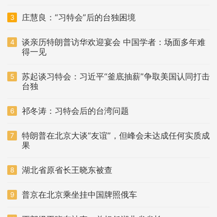
庄慧良：“习特会”后的台独困境
3
谈亲历特朗普访华欢迎宴会 中国学者：场面多年难
4
得一见
苏起谈习特会：习近平“釜底抽薪”争取美国认同打击
5
台独
祁冬涛：习特会后的台湾问题
6
特朗普在北京大谈“友谊”，但峰会未达成任何实质成
7
果
湖北省原省长王晓东被查
8
普京在北京乘坐挂中国牌照俄车
9