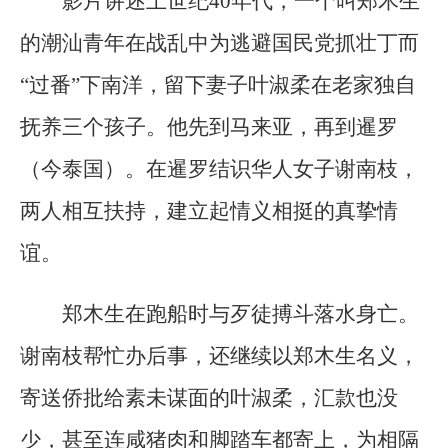
影片讲述上世纪40年代，一个叫郑木生
的潮汕青年在战乱中为逃避国民党抓壮丁而
“过番”下南洋，留下妻子叶淑柔在老家独自
抚养三个孩子。他先到马来亚，再到暹罗
（今泰国）。在暹罗结识华人女子谢南枝，
两人相互扶持，建立起情义相挺的真挚情
谊。
郑木生在跑船时与歹徒搏斗落水身亡。
谢南枝帮忙办后事，还继续以郑木生名义，
寄送侨批给素未谋面的叶淑柔，汇款也没
少，甚至连咸猪肉和脚踏车都寄上，为相隔