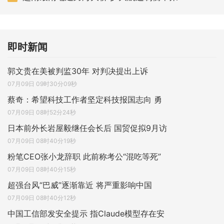
即时新闻
郭文贵在美被判监30年 对判决提出上诉
07月09日 09时30分09秒
蔡奇：希望科技工作者坚定科技报国志向 勇
07月09日 08时52分24秒
日本前外长岩屋毅继任会长后 国贸促拟9月访
07月09日 08时40分19秒
粉笔CEO张小龙辞职 此前称考公“混吃等死”
07月09日 08时40分15秒
超强台风“巴威”逐渐靠近 将严重影响中国
07月09日 08时40分12秒
中国工信部发安全提示 指Claude模型存在安