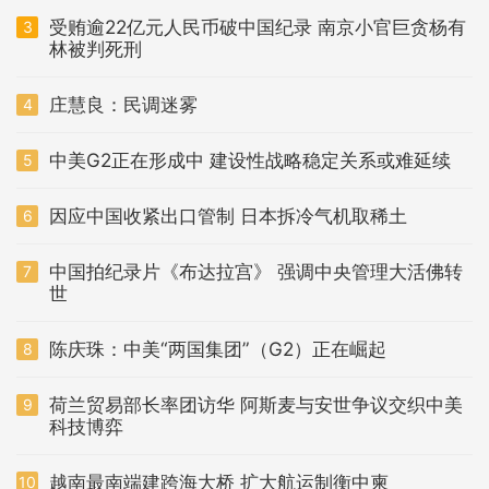
受贿逾22亿元人民币破中国纪录 南京小官巨贪杨有
3
林被判死刑
庄慧良：民调迷雾
4
中美G2正在形成中 建设性战略稳定关系或难延续
5
因应中国收紧出口管制 日本拆冷气机取稀土
6
中国拍纪录片《布达拉宫》 强调中央管理大活佛转
7
世
陈庆珠：中美“两国集团”（G2）正在崛起
8
荷兰贸易部长率团访华 阿斯麦与安世争议交织中美
9
科技博弈
越南最南端建跨海大桥 扩大航运制衡中柬
10