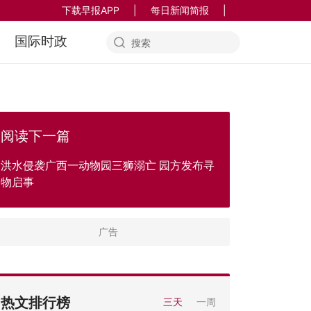
下载早报APP
|
每日新闻简报
|
国际时政
阅读下一篇
洪水侵袭广西一动物园三狮溺亡 园方发布寻
物启事
热文排行榜
三天
一周