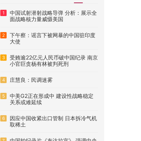
中国试射潜射战略导弹 分析：展示全
1
面战略核力量威慑美国
下午察：谣言下被网暴的中国驻印度
2
大使
受贿逾22亿元人民币破中国纪录 南京
3
小官巨贪杨有林被判死刑
庄慧良：民调迷雾
4
中美G2正在形成中 建设性战略稳定
5
关系或难延续
因应中国收紧出口管制 日本拆冷气机
6
取稀土
中国拍纪录片《布达拉宫》 强调中央
7