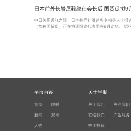
日本前外长岩屋毅继任会长后 国贸促拟9
中日关系紧张之际，日本共同社引述多名相关人士报
（简称国贸促）正在协调组建代表团在9月访华。 据
早报内容
关于早报
首页
即时
关于我们
关注我们
新闻
观点
联络我们
广告服务
人物
投函投稿