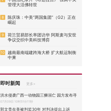
管理大活佛转世
陈庆珠：中美“两国集团”（G2）正在
8
崛起
荷兰贸易部长率团访华 阿斯麦与安世
9
争议交织中美科技博弈
越南最南端建跨海大桥 扩大航运制衡
10
中柬
即时新闻
更多>
洪水侵袭广西一动物园三狮溺亡 园方发布寻
07月09日 10时51分11秒
郭文贵在美被判监30年 对判决提出上诉