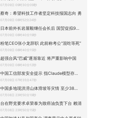
07月09日 09时30分09秒
蔡奇：希望科技工作者坚定科技报国志向 勇
07月09日 08时52分24秒
日本前外长岩屋毅继任会长后 国贸促拟9月访
07月09日 08时40分19秒
粉笔CEO张小龙辞职 此前称考公“混吃等死”
07月09日 08时40分15秒
超强台风“巴威”逐渐靠近 将严重影响中国
07月09日 08时40分12秒
中国工信部发安全提示 指Claude模型存在安
07月09日 07时35分47秒
中国多地现洪涝山体滑坡等灾情 至少38人遇
07月08日 23时50分19秒
台在野党要求卓荣泰为致癌油负责下台 赖清
07月08日 23时50分15秒