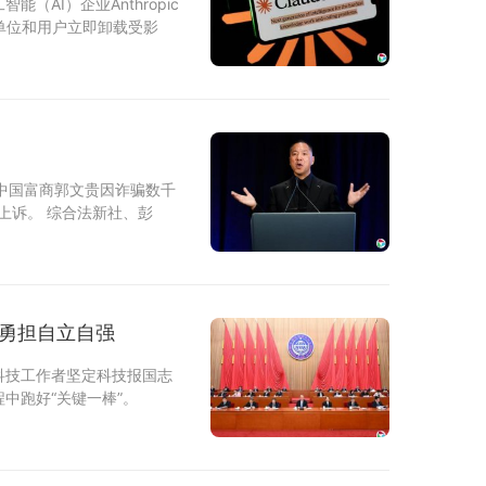
AI）企业Anthropic
关单位和用户立即卸载受影
中国富商郭文贵因诈骗数千
上诉。 综合法新社、彭
 勇担自立自强
科技工作者坚定科技报国志
中跑好“关键一棒”。