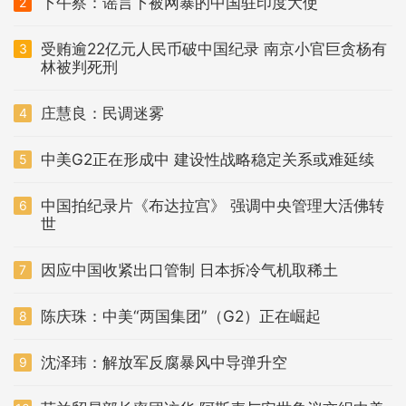
下午察：谣言下被网暴的中国驻印度大使
2
受贿逾22亿元人民币破中国纪录 南京小官巨贪杨有
3
林被判死刑
庄慧良：民调迷雾
4
中美G2正在形成中 建设性战略稳定关系或难延续
5
中国拍纪录片《布达拉宫》 强调中央管理大活佛转
6
世
因应中国收紧出口管制 日本拆冷气机取稀土
7
陈庆珠：中美“两国集团”（G2）正在崛起
8
沈泽玮：解放军反腐暴风中导弹升空
9