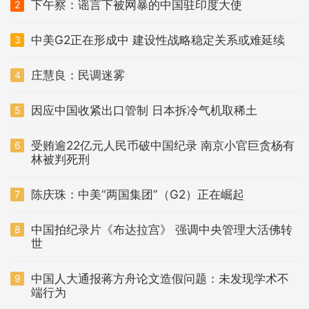
下午察：谣言下被网暴的中国驻印度大使
2
中美G2正在形成中 建设性战略稳定关系或难延续
3
庄慧良：民调迷雾
4
因应中国收紧出口管制 日本拆冷气机取稀土
5
受贿逾22亿元人民币破中国纪录 南京小官巨贪杨有
6
林被判死刑
陈庆珠：中美“两国集团”（G2）正在崛起
7
中国拍纪录片《布达拉宫》 强调中央管理大活佛转
8
世
中国人大通报蒋方舟论文造假问题：未发现学术不
9
端行为