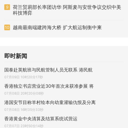
荷兰贸易部长率团访华 阿斯麦与安世争议交织中美
9
科技博弈
越南最南端建跨海大桥 扩大航运制衡中柬
10
即时新闻
国泰赴英航班与民航管制人员无联系 港民航
07月09日 10时20分17秒
香港独立书店营业近30年首次未获准参展 将
07月08日 20时20分08秒
港国安节目称羊村绘本向幼童灌输仇恨及分离
07月08日 16时35分33秒
香港黄金中央清算及结算系统试营运
07月07日 23时50分14秒