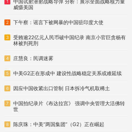
中国试射潜射战略导弹 分析：展示全面战略核力量
1
威慑美国
下午察：谣言下被网暴的中国驻印度大使
2
受贿逾22亿元人民币破中国纪录 南京小官巨贪杨有
3
林被判死刑
庄慧良：民调迷雾
4
中美G2正在形成中 建设性战略稳定关系或难延续
5
因应中国收紧出口管制 日本拆冷气机取稀土
6
中国拍纪录片《布达拉宫》 强调中央管理大活佛转
7
世
陈庆珠：中美“两国集团”（G2）正在崛起
8