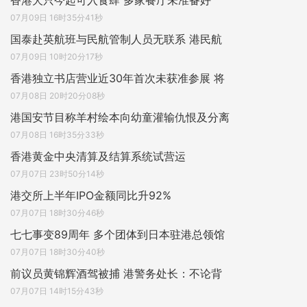
香港犬只今起可入食肆 多家餐厅未准备好
07月09日 16时35分41秒
国泰赴英航班与民航管制人员无联系 港民航
07月09日 10时20分17秒
香港独立书店营业近30年首次未获准参展 将
07月08日 20时20分08秒
港国安节目称羊村绘本向幼童灌输仇恨及分离
07月08日 16时35分33秒
香港黄金中央清算及结算系统试营运
07月07日 23时50分14秒
港交所上半年IPO金额同比升92%
07月07日 18时30分46秒
七七事变89周年 多个团体到日本驻港总领馆
07月07日 18时30分40秒
前议员黄锦辉酒驾被捕 港警务处长：不论背
07月07日 14时15分43秒