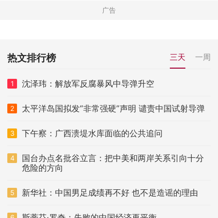
热文排行榜
三天
一周
沈泽玮：解放军反腐暴风中导弹升空
1
太平洋岛国拟发“非常强硬”声明 谴责中国试射导弹
2
下午察：广西溃堤水库面临的公共追问
3
国台办点名批谷立言：把中美和两岸关系引向十分
4
危险的方向
新华社：中国男足成绩再不好 也不是造谣的理由
5
斯蒂芬·罗奇：失败的中国经济再平衡
6