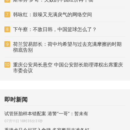
韩咏红：鼓噪又充满戾气的网络空间
7
下午察：不敌日韩，中国篮球怎么了？
8
荷兰贸易部长：荷中均希望与过去充满摩擦的时期
9
彻底告别
重庆公安局长悬空 中国公安部长助理谭权出席重庆
10
市委会议
即时新闻
试管胚胎样本错配案 港警“一哥”：暂未有
07月11日 16时35分31秒