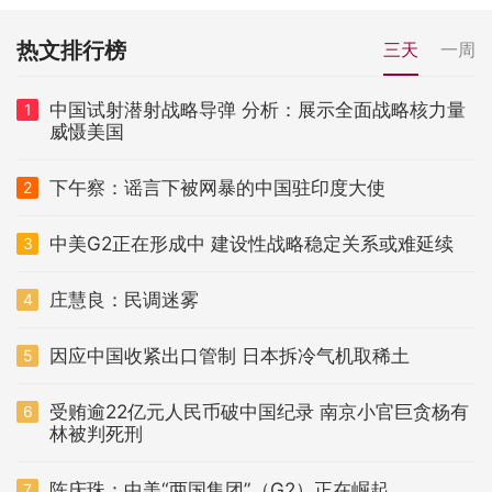
热文排行榜
三天
一周
中国试射潜射战略导弹 分析：展示全面战略核力量
1
威慑美国
下午察：谣言下被网暴的中国驻印度大使
2
中美G2正在形成中 建设性战略稳定关系或难延续
3
庄慧良：民调迷雾
4
因应中国收紧出口管制 日本拆冷气机取稀土
5
受贿逾22亿元人民币破中国纪录 南京小官巨贪杨有
6
林被判死刑
陈庆珠：中美“两国集团”（G2）正在崛起
7