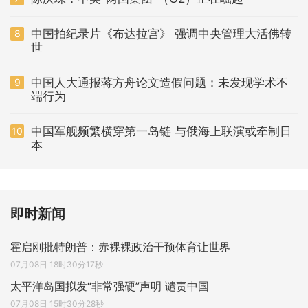
中国拍纪录片《布达拉宫》 强调中央管理大活佛转
8
世
中国人大通报蒋方舟论文造假问题：未发现学术不
9
端行为
中国军舰频繁横穿第一岛链 与俄海上联演或牵制日
10
本
即时新闻
霍启刚批特朗普：赤裸裸政治干预体育让世界
07月08日 18时30分17秒
太平洋岛国拟发“非常强硬”声明 谴责中国
07月08日 15时30分28秒