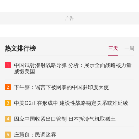
热文排行榜
三天
一周
中国试射潜射战略导弹 分析：展示全面战略核力量
1
威慑美国
下午察：谣言下被网暴的中国驻印度大使
2
中美G2正在形成中 建设性战略稳定关系或难延续
3
因应中国收紧出口管制 日本拆冷气机取稀土
4
庄慧良：民调迷雾
5