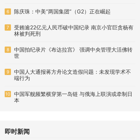
陈庆珠：中美“两国集团”（G2）正在崛起
6
受贿逾22亿元人民币破中国纪录 南京小官巨贪杨有
7
林被判死刑
中国拍纪录片《布达拉宫》 强调中央管理大活佛转
8
世
中国人大通报蒋方舟论文造假问题：未发现学术不
9
端行为
中国军舰频繁横穿第一岛链 与俄海上联演或牵制日
10
本
即时新闻