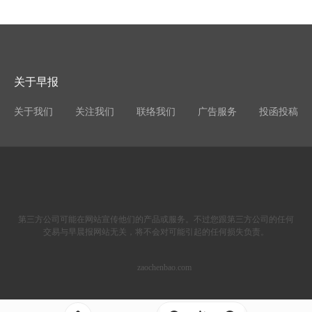
关于早报
关于我们
关注我们
联络我们
广告服务
投函投稿
第三方公司可能在网站宣传他们的产品或服务。不过您跟第三方公司的任何
交易与早晨报网站无关，将不会对可能引起的任何损失负责。
zaochenbao.com