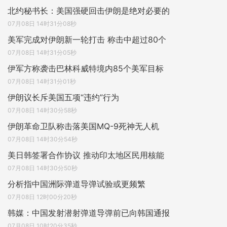
北约秘书长：美国强硬回击伊朗是绝对必要的
07月08日 14时31分08秒
美军完成对伊朗新一轮打击 称击中超过80个
07月08日 14时31分05秒
伊军方称袭击巴林科威特境内85个美军目标
07月08日 14时31分01秒
伊朗议长斥美国五项“违约”行为
07月08日 14时30分58秒
伊朗革命卫队称击落美国MQ-9死神无人机
07月08日 14时30分54秒
美日韩签署合作协议 推动印太地区民用核能
07月08日 14时30分50秒
分析指中国洲际弹道导弹试验或更频繁
07月08日 12时00分20秒
韩媒：中国发射潜射弹道导弹前已向韩国通报
07月08日 10时20分35秒