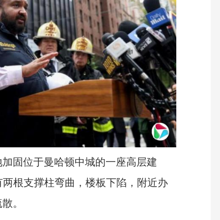
地加固位于曼哈顿中城的一座高层建
有两根支撑柱弯曲，楼板下陷，附近办
疏散。