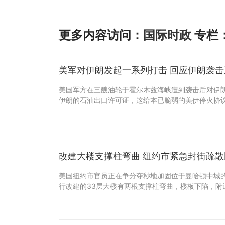
更多内容访问：
国际时政
专栏
美军对伊朗发起一系列打击 回应伊朗袭
美国军方在三艘油轮于霍尔木兹海峡遭到袭击后对伊
伊朗的石油出口许可证，这给本已脆弱的美伊停火协
改建大楼支撑柱弯曲 纽约市紧急封街疏散
美国纽约市官员正在争分夺秒地加固位于曼哈顿中城
行改建的33层大楼有两根支撑柱弯曲，楼板下陷，附