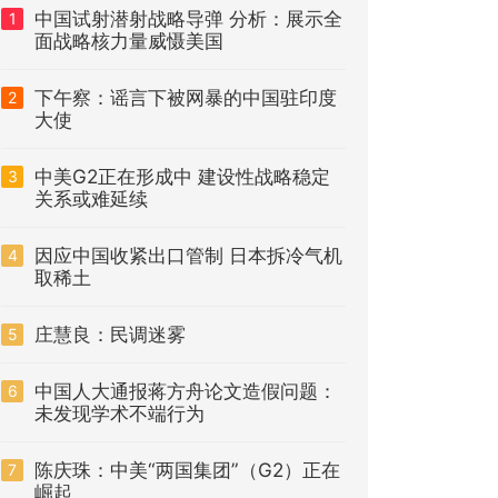
中国试射潜射战略导弹 分析：展示全
1
面战略核力量威慑美国
下午察：谣言下被网暴的中国驻印度
2
大使
中美G2正在形成中 建设性战略稳定
3
关系或难延续
因应中国收紧出口管制 日本拆冷气机
4
取稀土
庄慧良：民调迷雾
5
中国人大通报蒋方舟论文造假问题：
6
未发现学术不端行为
陈庆珠：中美“两国集团”（G2）正在
7
崛起