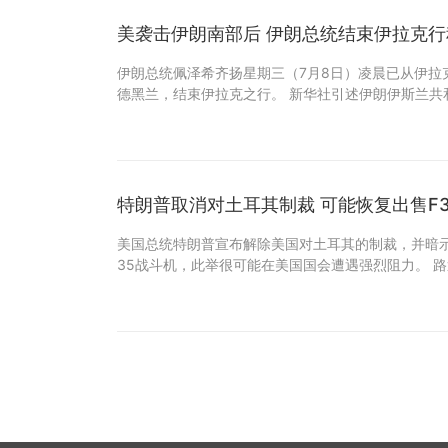
美袭击伊朗南部后 伊朗总统结束伊拉克行
伊朗总统佩泽希齐扬星期三（7月8日）凌晨已从伊拉
德黑兰，结束伊拉克之行。 新华社引述伊朗伊斯兰共
特朗普取消对土耳其制裁 可能恢复出售F
美国总统特朗普宣布解除美国对土耳其的制裁，并暗示
35战斗机，此举很可能在美国国会遭遇强烈阻力。 