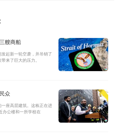
：
击三艘商船
朗发起新一轮空袭，并吊销了
议带来了巨大的压力。
民众
的一座高层建筑。这栋正在进
近办公楼和一所学校在