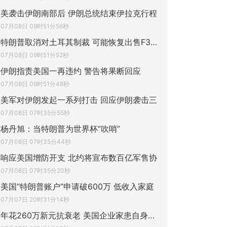
美袭击伊朗南部后 伊朗总统结束伊拉克行程
07月08日 09时51分56秒
特朗普取消对土耳其制裁 可能恢复出售F35战
07月08日 09时51分52秒
伊朗指责美国一再违约 警告将果断回应
07月08日 09时51分48秒
美军对伊朗发起一系列打击 回应伊朗袭击三
07月08日 07时35分55秒
杨丹旭：当特朗普为世界杯“吹哨”
07月08日 07时35分44秒
响应美国增防开支 北约将宣布数百亿军售协
07月08日 07时35分20秒
美国“特朗普账户”申请破600万 低收入家庭
07月07日 20时31分14秒
年花260万新元抗衰老 美国企业家患自身免疫