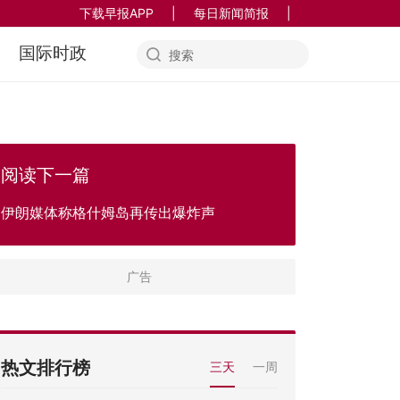
下载早报APP
|
每日新闻简报
|
国际时政
阅读下一篇
伊朗媒体称格什姆岛再传出爆炸声
热文排行榜
三天
一周