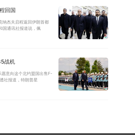
程回国
克纳杰夫启程返回伊朗首都
和国通讯社报道说，佩
35战机
愿意向这个北约盟国出售F-
路透社报道，特朗普星