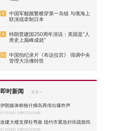
中国军舰频繁横穿第一岛链 与俄海上
8
联演或牵制日本
特朗普建国250周年演说：美国是“人
9
类史上巅峰成就”
中国拍纪录片《布达拉宫》 强调中央
10
管理大活佛转世
即时新闻
更多>
伊朗媒体称格什姆岛再传出爆炸声
07月08日 09时52分04秒
改建大楼支撑柱弯曲 纽约市紧急封街疏散民
07月08日 09时52分00秒