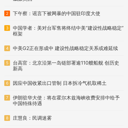
下午察：谣言下被网暴的中国驻印度大使
2
中国学者：美对台军售将终结中美“建设性战略稳定”
3
框架
中美G2正在形成中 建设性战略稳定关系或难延续
4
台高官：北京沿第一岛链部署逾110艘船舰 创历史
5
新高
因应中国收紧出口管制 日本拆冷气机取稀土
6
伊朗驻华大使：将在霍尔木兹海峡收费安排中给予
7
中国特殊待遇
庄慧良：民调迷雾
8