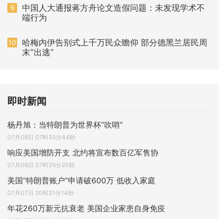
中国人大通报蒋方舟论文造假问题：未发现学术不
9
端行为
哈梅内伊告别式上千万民众瞻仰 部分德黑兰居民周
10
末“出逃”
即时新闻
杨丹旭：当特朗普为世界杯“吹哨”
07月08日 07时35分44秒
响应美国增防开支 北约将宣布数百亿军售协
07月08日 07时35分20秒
美国“特朗普账户”申请破600万 低收入家庭
07月07日 20时31分14秒
年花260万新元抗衰老 美国企业家患自身免疫