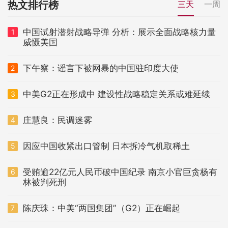
热文排行榜
三天
一周
中国试射潜射战略导弹 分析：展示全面战略核力量
1
威慑美国
下午察：谣言下被网暴的中国驻印度大使
2
中美G2正在形成中 建设性战略稳定关系或难延续
3
庄慧良：民调迷雾
4
因应中国收紧出口管制 日本拆冷气机取稀土
5
受贿逾22亿元人民币破中国纪录 南京小官巨贪杨有
6
林被判死刑
陈庆珠：中美“两国集团”（G2）正在崛起
7