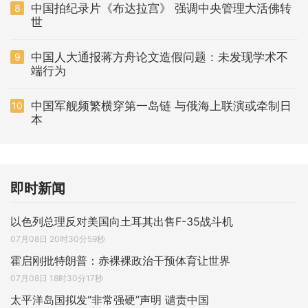
中国拍纪录片《布达拉宫》 强调中央管理大活佛转
8
世
中国人大通报蒋方舟论文造假问题：未发现学术不
9
端行为
中国军舰频繁横穿第一岛链 与俄海上联演或牵制日
10
本
即时新闻
以色列总理反对美国向土耳其出售F-35战斗机
07月08日 20时30分59秒
霍启刚批特朗普：赤裸裸政治干预体育让世界
07月08日 18时30分17秒
太平洋岛国拟发“非常强硬”声明 谴责中国