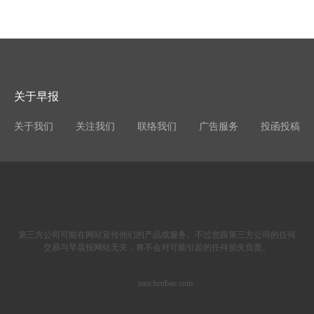
关于早报
关于我们
关注我们
联络我们
广告服务
投函投稿
第三方公司可能在网站宣传他们的产品或服务。不过您跟第三方公司的任何
交易与早晨报网站无关，将不会对可能引起的任何损失负责。
zaochenbao.com