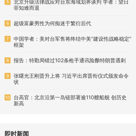
北京升级法律战应对台东海域划界谈判 学者：望日
5
菲知难而退
超级富豪男性为何痴迷于繁衍后代
6
中国学者：美对台军售将终结中美“建设性战略稳定”
7
框架
报告：特勤局错过102条枪手通讯险酿特朗普遇刺
8
张曙光王刚晋升上将 习近平出席晋衔仪式颁发命令
9
状
台高官：北京沿第一岛链部署逾110艘船舰 创历史
10
新高
即时新闻