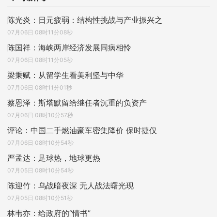
陈光炎：日元疲弱：结构性挑战与产业振兴之
07月06日 08时11分08秒
陈国祥：海峡两岸经济发展同病相怜
07月06日 08时11分05秒
梁秉赋：从留学生看美利坚与中华
07月06日 08时11分01秒
蔡恩泽：斯塔默留给继任者沉重的负资产
07月06日 08时10分57秒
评论：中国二手燃油豪车密集降价 保时捷仅
07月06日 08时10分54秒
严孟达：足球热，地球更热
07月05日 08时10分54秒
陈迎竹：乌战暗夜深 无人战法曙光现
07月05日 08时10分51秒
林韦亦：给政府的“情书”