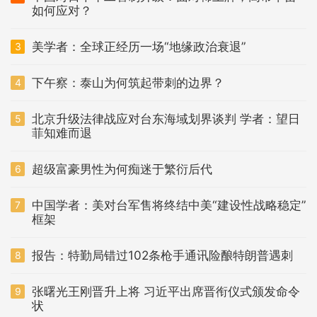
如何应对？
美学者：全球正经历一场“地缘政治衰退”
3
下午察：泰山为何筑起带刺的边界？
4
北京升级法律战应对台东海域划界谈判 学者：望日
5
菲知难而退
超级富豪男性为何痴迷于繁衍后代
6
中国学者：美对台军售将终结中美“建设性战略稳定”
7
框架
报告：特勤局错过102条枪手通讯险酿特朗普遇刺
8
张曙光王刚晋升上将 习近平出席晋衔仪式颁发命令
9
状