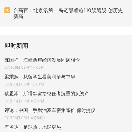
台高官：北京沿第一岛链部署逾110艘船舰 创历史
10
新高
即时新闻
陈国祥：海峡两岸经济发展同病相怜
07月06日 08时11分05秒
梁秉赋：从留学生看美利坚与中华
07月06日 08时11分01秒
蔡恩泽：斯塔默留给继任者沉重的负资产
07月06日 08时10分57秒
评论：中国二手燃油豪车密集降价 保时捷仅
07月06日 08时10分54秒
严孟达：足球热，地球更热