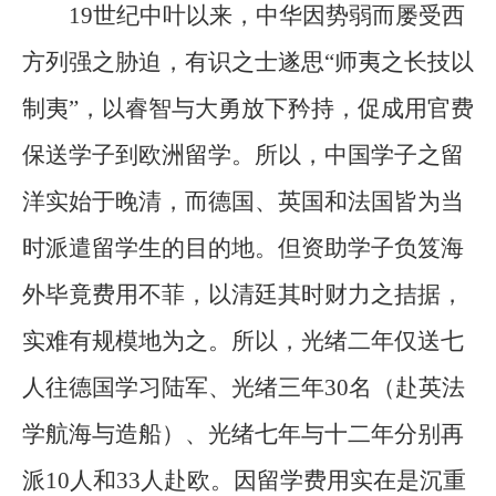
19世纪中叶以来，中华因势弱而屡受西
方列强之胁迫，有识之士遂思“师夷之长技以
制夷”，以睿智与大勇放下矜持，促成用官费
保送学子到欧洲留学。所以，中国学子之留
洋实始于晚清，而德国、英国和法国皆为当
时派遣留学生的目的地。但资助学子负笈海
外毕竟费用不菲，以清廷其时财力之拮据，
实难有规模地为之。所以，光绪二年仅送七
人往德国学习陆军、光绪三年30名（赴英法
学航海与造船）、光绪七年与十二年分别再
派10人和33人赴欧。因留学费用实在是沉重