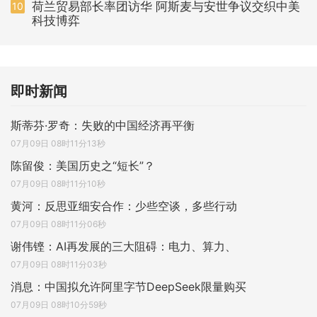
荷兰贸易部长率团访华 阿斯麦与安世争议交织中美
10
科技博弈
即时新闻
斯蒂芬·罗奇：失败的中国经济再平衡
07月09日 08时11分13秒
陈留俊：美国历史之“短长”？
07月09日 08时11分10秒
黄河：反思亚细安合作：少些空谈，多些行动
07月09日 08时11分06秒
谢伟铿：AI再发展的三大阻碍：电力、算力、
07月09日 08时11分03秒
消息：中国拟允许阿里字节DeepSeek限量购买
07月09日 08时10分59秒