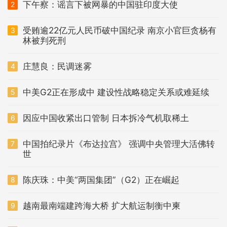
下午察：谣言下被网暴的中国驻印度大使
2
受贿逾22亿元人民币破中国纪录 南京小官巨贪杨有
3
林被判死刑
庄慧良：民调迷雾
4
中美G2正在形成中 建设性战略稳定关系或难延续
5
因应中国收紧出口管制 日本拆冷气机取稀土
6
中国拍纪录片《布达拉宫》 强调中央管理大活佛转
7
世
陈庆珠：中美“两国集团”（G2）正在崛起
8
越南最南端建跨海大桥 扩大航运制衡中柬
9