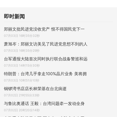
即时新闻
郑丽文批民进党没收党产 恨不得国民党下一
07月03日 16时35分32秒
萧旭岑：郑丽文访美见了民进党意想不到的人
07月03日 16时35分29秒
台军通报大陆首次同时执行联合战备警巡和远
07月03日 14时15分30秒
特朗普：台湾几乎拿走100%晶片业务 美将拥
07月03日 10时51分10秒
铜锣湾书店店长林荣基在台北病逝
07月02日 21时55分33秒
与鲁比奥通话 王毅：台湾问题牵一发动全身
07月02日 20时20分14秒