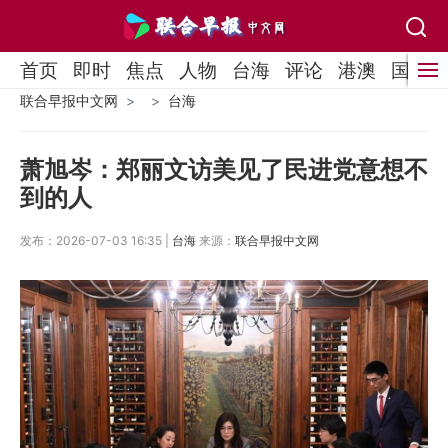
首页
即时
焦点
人物
台海
评论
港澳
国际
联合早报中文网
台海
萧旭岑：郑丽文访美见了民进党意想不
到的人
发布：2026-07-03 16:35 |
台海
来源：
联合早报中文网