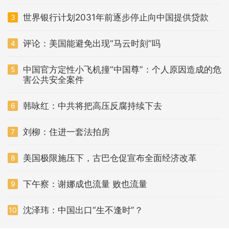
世界银行计划2031年前逐步停止向中国提供贷款
3
评论：美国能避免出现“马云时刻”吗
4
中国官方定性小飞机撞“中国尊”：个人原因造成的危
5
害公共安全案件
韩咏红：中共将把高压反腐持续下去
6
刘柳：住进一套法拍房
7
美国极限施压下，古巴仓促宣布全面经济改革
8
下午察：谢娜成也流量 败也流量
9
沈泽玮：中国出口“生不逢时”？
10