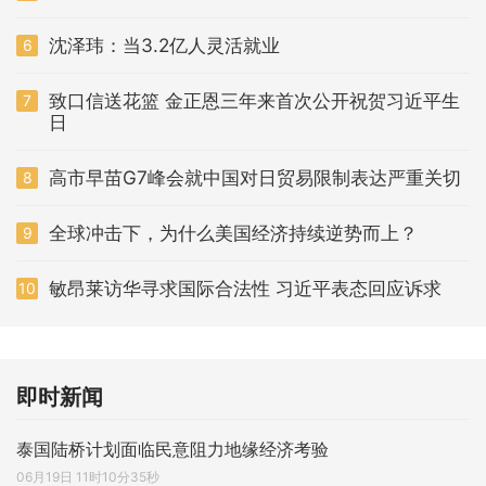
沈泽玮：当3.2亿人灵活就业
6
致口信送花篮 金正恩三年来首次公开祝贺习近平生
7
日
高市早苗G7峰会就中国对日贸易限制表达严重关切
8
全球冲击下，为什么美国经济持续逆势而上？
9
敏昂莱访华寻求国际合法性 习近平表态回应诉求
10
即时新闻
泰国陆桥计划面临民意阻力地缘经济考验
06月19日 11时10分35秒