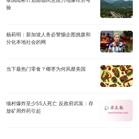
验
杨莉明：新加坡人务必警惕企图挑拨和
分化本地社会的网
当下最热门零食？椰枣为何风靡美国
缅村爆炸至少55人死亡 反政府武装：存
放矿用炸药引起