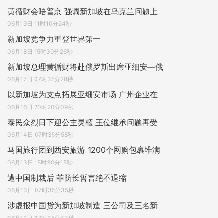
黄循财会晤普京 强调新加坡在乌克兰问题上
06月19日 11时10分24秒
新加坡竞争力重登世界第一
06月18日 15时30分26秒
新加坡总理黄循财将赴俄罗斯出席亚细安—俄
06月17日 07时35分28秒
以新加坡为支点拓展亚细安市场 广州企业在
06月16日 20时20分09秒
泰民众烈日下迎公主灵柩 王位继承问题再受
06月14日 07时35分58秒
马国旅行团到西安旅游 1200个网购包裹堆满
06月13日 15时30分15秒
遭中国制裁后 菲防长誓言绝不退缩
06月13日 07时35分35秒
涉虚报中国货为新加坡制造 三公司及三名新
06月12日 07时35分43秒