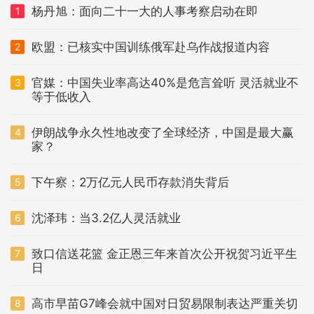
杨丹旭：面向二十一大的人事考察启动在即
1
欧盟：已核实中国训练俄军赴乌作战报道内容
2
官媒：中国失业率高达40%是危言耸听 灵活就业不
3
等于低收入
伊朗战争永久性地改变了全球经济，中国是最大赢
4
家？
下午察：2万亿元人民币存款消失背后
5
沈泽玮：当3.2亿人灵活就业
6
致口信送花篮 金正恩三年来首次公开祝贺习近平生
7
日
高市早苗G7峰会就中国对日贸易限制表达严重关切
8