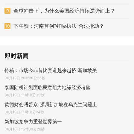
全球冲击下，为什么美国经济持续逆势而上？
9
下午察：河南首创“虹吸执法”合法抢劫？
10
即时新闻
特稿：市场今非昔比赛道越来越挤 新加坡美
06月19日 20时20分23秒
泰国陆桥计划面临民意阻力地缘经济考验
06月19日 11时10分35秒
黄循财会晤普京 强调新加坡在乌克兰问题上
06月19日 11时10分24秒
新加坡竞争力重登世界第一
06月18日 15时30分26秒