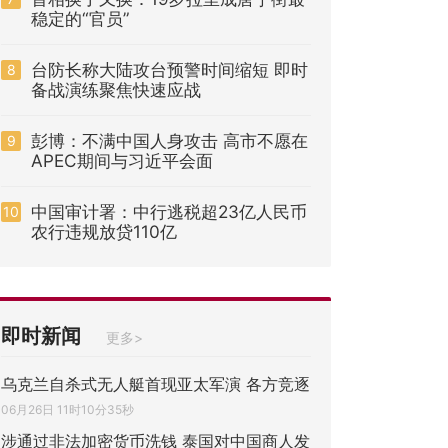
稳定的“官员”
台防长称大陆攻台预警时间缩短 即时
8
备战演练聚焦快速应战
彭博：不满中国人身攻击 高市不愿在
9
APEC期间与习近平会面
中国审计署：中行逃税超23亿人民币
10
农行违规放贷110亿
即时新闻
更多>
乌克兰自杀式无人艇首现亚太军演 各方竞逐
06月26日 11时10分35秒
涉通过非法加密货币洗钱 泰国对中国商人发