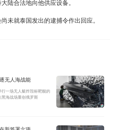
特大陆合法地向他供应设备。
会尚未就泰国发出的逮捕令作出回应。
竞逐无人海战能
举行一场无人艇炸毁标靶舰的
在黑海战场重创俄罗斯
业在新签署六项