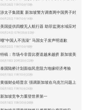
06月26日 11时10分15秒
涉太子集团案 新加坡警方调查两中国男子封
06月25日 11时10分14秒
美国提供四艘无人航行器 助菲监测水域应对
06月24日 07时35分32秒
嘲“中国人不洗澡” 马国女子发声明道歉
06月22日 11时10分16秒
特稿：市场今非昔比赛道越来越挤 新加坡美
06月19日 20时20分23秒
泰国陆桥计划面临民意阻力地缘经济考验
06月19日 11时10分35秒
黄循财会晤普京 强调新加坡在乌克兰问题上
06月19日 11时10分24秒
新加坡竞争力重登世界第一
06月18日 15时30分26秒