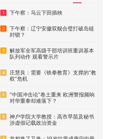
下午察：马云下田插秧
1
下午察：辽宁安徽双舰合璧打破岛链
2
封锁？
解放军全军高级干部培训班重训基本
3
队列动作 观看警示片
庄慧良：需要《铁拳教育》支撑的“教
4
权”危机
“中国冲击论”卷土重来 欧洲警报频响
5
对华重拳却难落下？
神户学院大学教授：高市早苗及秘书
6
涉虚假记载政治资金
首相换了又换：19岁拉里成唐宁街最
7