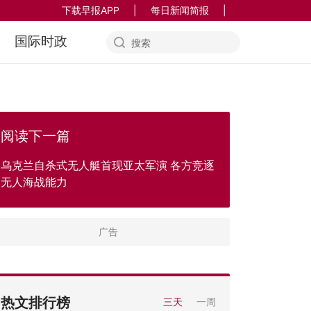
下载早报APP
|
每日新闻简报
|
国际时政
阅读下一篇
乌克兰自杀式无人艇首现亚太军演 各方竞逐
无人海战能力
热文排行榜
三天
一周