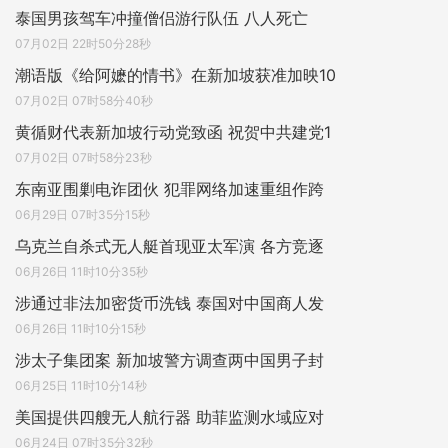
泰国男孩驾车冲撞僧侣游行队伍 八人死亡
07月02日 22时50分28秒
潮语版《给阿嬷的情书》在新加坡获准加映10
07月02日 07时58分40秒
黄循财代表新加坡行动党致函 祝贺中共建党1
07月02日 07时58分23秒
东南亚围剿电诈团伙 犯罪网络加速重组作跨
06月29日 07时35分15秒
乌克兰自杀式无人艇首现亚太军演 各方竞逐
06月26日 11时10分35秒
涉通过非法加密货币洗钱 泰国对中国商人发
06月26日 11时10分15秒
涉太子集团案 新加坡警方调查两中国男子封
06月25日 11时10分14秒
美国提供四艘无人航行器 助菲监测水域应对
06月24日 07时35分32秒