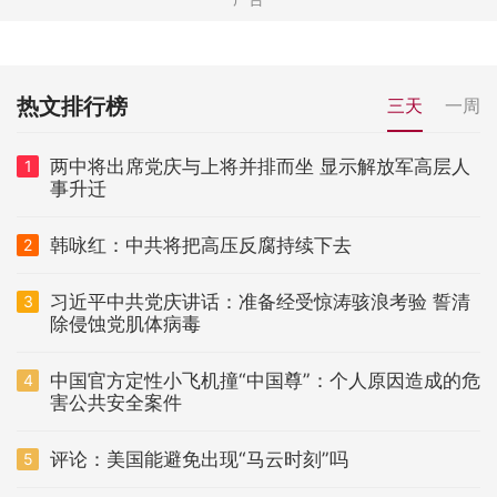
热文排行榜
三天
一周
两中将出席党庆与上将并排而坐 显示解放军高层人
1
事升迁
韩咏红：中共将把高压反腐持续下去
2
习近平中共党庆讲话：准备经受惊涛骇浪考验 誓清
3
除侵蚀党肌体病毒
中国官方定性小飞机撞“中国尊”：个人原因造成的危
4
害公共安全案件
评论：美国能避免出现“马云时刻”吗
5