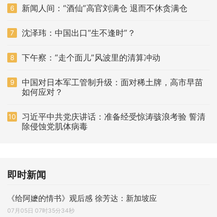
新闻人间：“酒仙”高官刘满仓 退而不休贪满仓
6
沈泽玮：中国出口“生不逢时”？
7
下午察：“走个面儿”风波里的清算冲动
8
中国对日本军工管制升级：面对稀土牌，高市早苗
9
如何应对？
习近平中共党庆讲话：准备经受惊涛骇浪考验 誓清
10
除侵蚀党肌体病毒
即时新闻
《给阿嬷的情书》观后感 徐芳达：新加坡应
07月05日 07时35分34秒