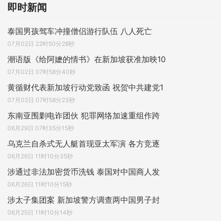
即时新闻
泰国男孩驾车冲撞僧侣游行队伍 八人死亡
07月02日 22时50分28秒
潮语版《给阿嬷的情书》在新加坡获准加映10
07月02日 07时58分40秒
黄循财代表新加坡行动党致函 祝贺中共建党1
07月02日 07时58分23秒
东南亚围剿电诈团伙 犯罪网络加速重组作跨
06月29日 07时35分15秒
乌克兰自杀式无人艇首现亚太军演 各方竞逐
06月26日 11时10分35秒
涉通过非法加密货币洗钱 泰国对中国商人发
06月26日 11时10分15秒
涉太子集团案 新加坡警方调查两中国男子封
06月25日 11时10分14秒