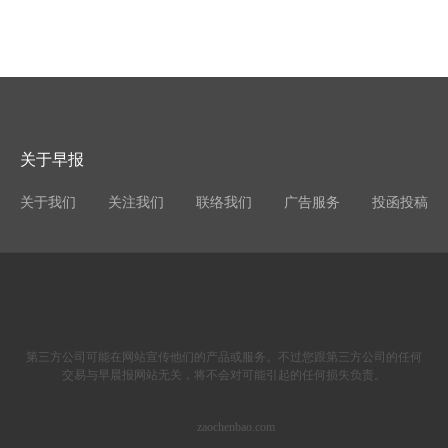
关于早报
关于我们
关注我们
联络我们
广告服务
投函投稿
第三方公司可能在网站宣传他们的产品或服务。不过您跟第三方公司的任何
交易与早晨报网站无关，将不会对可能引起的任何损失负责。
zaochenbao.com